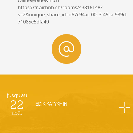
caline@bluewin.ch
https://fr.airbnb.ch/rooms/43816148?
s=2&unique_share_id=d67c94ac-00c3-45ca-939d-
71085e5dfa40
jusqu'au
22
EDIK KATYKHIN
août