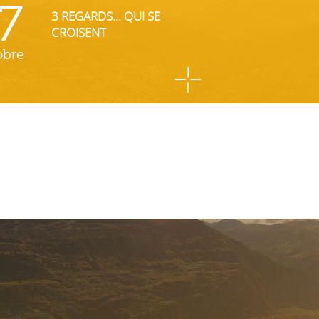
7
3 REGARDS... QUI SE
CROISENT
obre