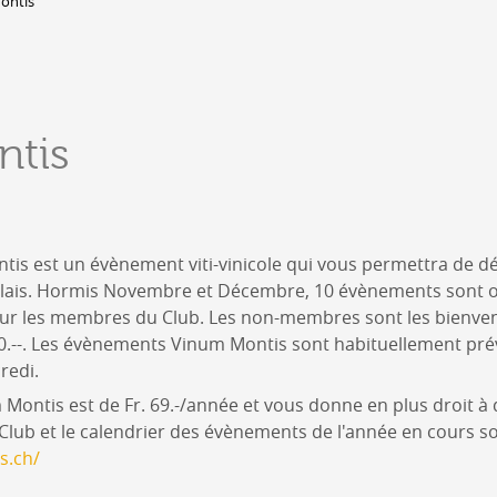
ontis
Lieux-dits à Conthey
DERBORENCE
Présentation & vidéos
tis
Géologie, faune et flore
Randonnées
Histoire et légendes
A
Mayens et alpages
L
Hébergement
is est un évènement viti-vinicole qui vous permettra de d
F
Accès
ais. Hormis Novembre et Décembre, 10 évènements sont 
B
pour les membres du Club. Les non-membres sont les bienv
 20.--. Les évènements Vinum Montis sont habituellement pr
redi.
 Montis est de Fr. 69.-/année et vous donne en plus droit 
 Club et le calendrier des évènements de l'année en cours s
s.ch/