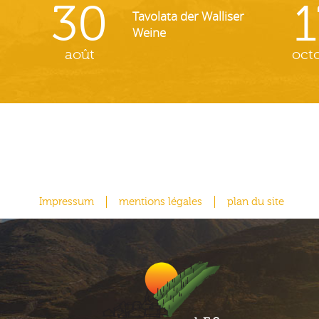
30
1
Tavolata der Walliser
Weine
août
oct
Impressum
mentions légales
plan du site