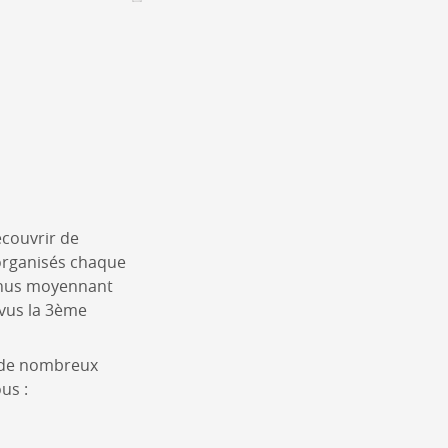
Assemblées générales & Statuts
CONTACT &
NEWSLETTER
Contact
Annoncer une manifestation
nnoncer une nouvelle société
ire et/ou s'inscrire à la newsletter
écouvrir de
igurer sur notre newsletter
organisés chaque
oîtes à idées
enus moyennant
évus la 3ème
à de nombreux
ous :