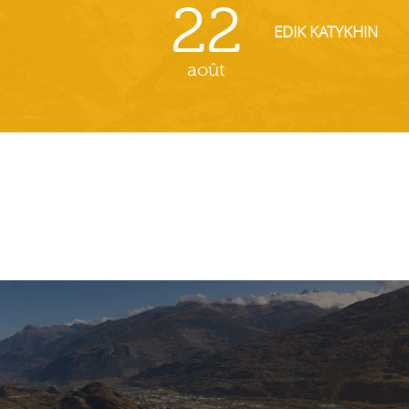
22
EDIK KATYKHIN
août