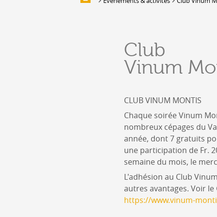
Evènements & activités
Club Vinum M
Galerie d'images
HÉBERGEMENTS &
Club
RESTAURATION
Vinum Mon
Hébergement
Location de salles et de couverts
Bars, Cafés, Restaurants &
CLUB VINUM MONTIS
Traiteurs
Chaque soirée Vinum Mont
Caves
nombreux cépages du Val
Caveaux de dégustation
année, dont 7 gratuits 
une participation de Fr.
semaine du mois, le merc
L'adhésion au Club Vinum
autres avantages. Voir le
https://www.vinum-monti