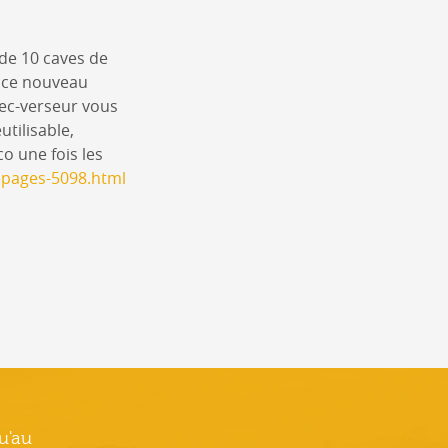
 de 10 caves de
, ce nouveau
bec-verseur vous
utilisable,
o une fois les
cepages-5098.html
u'au