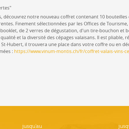
rtes"
s, découvrez notre nouveau coffret contenant 10 bouteilles
érentes. Finement sélectionnées par les Offices de Tourisme
booklet, de 2 verres de dégustation, d'un tire-bouchon et 
alité et la diversité des cépages valaisans. Il est pliable, ré
 St-Hubert, il trouvera une place dans votre coffre ou en déc
mmées :
https://www.vinum-montis.ch/fr/coffret-valais-vins-
jusqu'au
jusq