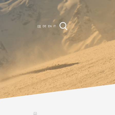
FR
DE
EN
IT
EVÈNEMENTS &
CTIVITÉS
ctivités dans la région
Promenades
Agenda des Manifestations
Club Vinum Montis
ctualités
oteaux du Soleil 2030