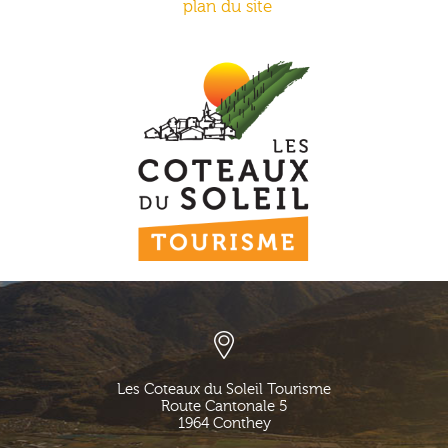
plan du site
Les Coteaux du Soleil Tourisme
Route Cantonale 5
1964
Conthey