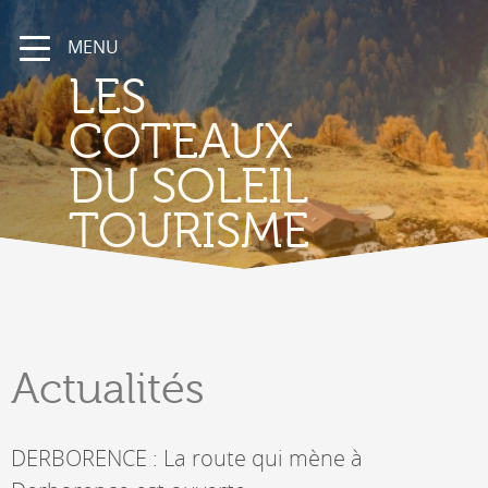
MENU
LES
COTEAUX
DU SOLEIL
TOURISME
Actualités
DERBORENCE : La route qui mène à