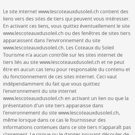
Le site internet
www.lescoteauxdusoleil.ch
contient des
liens vers des sites de tiers qui peuvent vous intéresser.
En activant ces liens, vous quittez éventuellement le site
www.lescoteauxdusoleil.ch
ou des fenêtres de sites tiers
apparaissent dans l'environnement du site
www.lescoteauxdusoleil.ch
.
Les Coteaux du Soleil
Tourisme
n'a aucun contrôle sur les sites internet de
tiers liés au site
www.lescoteauxdusoleil.ch
et ne peut
être en aucun cas tenu pour responsable du contenu et
du fonctionnement de ces sites internet. Ceci vaut
indépendamment du fait que vous quittiez
l'environnement du site internet
www.lescoteauxdusoleil.ch
en activant un lien ou que la
présentation d'un site tiers apparaisse dans
l'environnement du site
www.lescoteauxdusoleil.ch
,
même lorsque dans ce cas le fournisseur des
informations contenues dans ce site tiers n'apparaît pas
clairement. Le risque ou le danger pouvant découler de