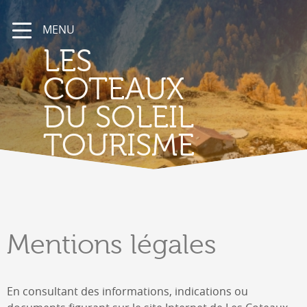
MENU
LES
COTEAUX
DU SOLEIL
TOURISME
Mentions
légales
En consultant des informations, indications ou