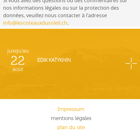
Si vous avez des questions ou des commentaires sur
nos informations légales ou sur la protection des
données, veuillez nous contacter à l'adresse
info@lescoteauxdusoleil.ch
.
jusqu'au
22
EDIK KATYKHIN
août
Impressum
mentions légales
plan du site