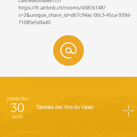
caline@bluewin.ch
https://fr.airbnb.ch/rooms/43816148?
s=2&unique_share_id=d67c94ac-00c3-45ca-939d-
71085e5dfa40
jusqu'au
30
Tavolata des Vins du Valais
août