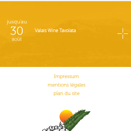
jusqu'au
30
Valais Wine Tavolata
août
Impressum
mentions légales
plan du site