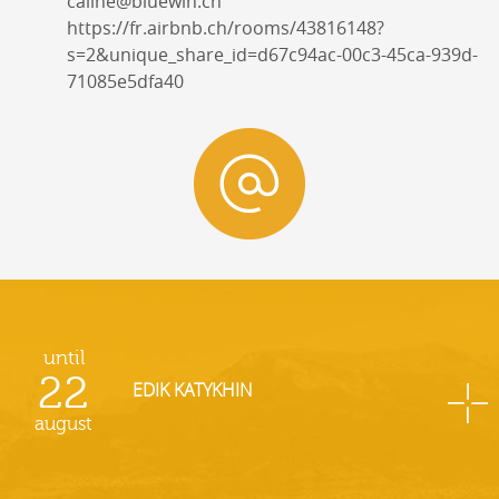
caline@bluewin.ch
https://fr.airbnb.ch/rooms/43816148?
s=2&unique_share_id=d67c94ac-00c3-45ca-939d-
71085e5dfa40
until
22
EDIK KATYKHIN
august