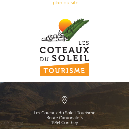
plan du site
Les Coteaux du Soleil Tourisme
Route Cantonale 5
1964
Conthey