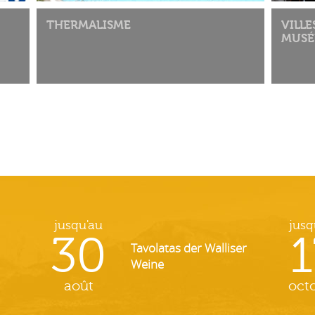
THERMALISME
VILLE
MUSÉ
jusqu'au
jusq
30
1
Tavolatas der Walliser
Weine
août
oct