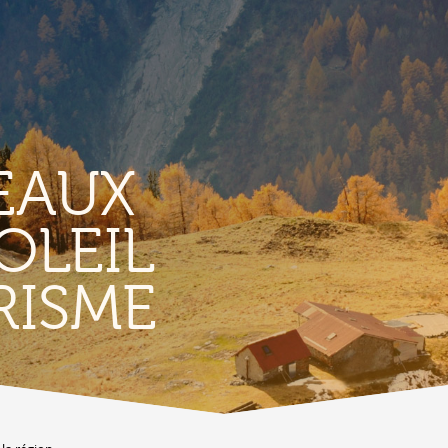
EAUX
OLEIL
TERROIR &
RISME
PATRIMOINE
A
Vignoble & parcours viticoles
A
Produits et magasins du terroir
Bourg de Conthey
Eglises & chapelles
Vestiges gallo-romains d'Ardon
A
Bâtisses anciennes
C