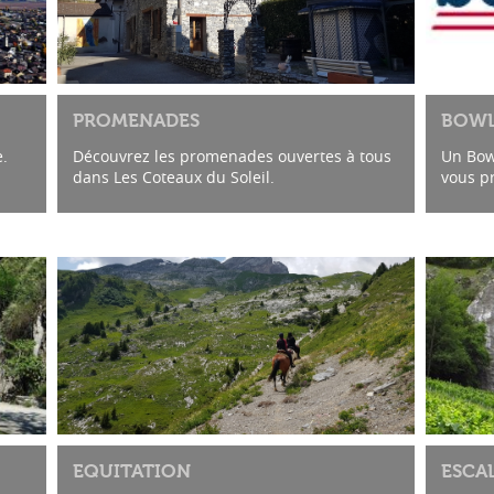
PROMENADES
BOWL
.
Découvrez les promenades ouvertes à tous
Un Bowl
dans Les Coteaux du Soleil.
vous pr
De la balade dans les vignes, à
burger
l'embouchure du Rhône en passant par les
d'une s
biotopes ou les marais...
EQUITATION
ESCA