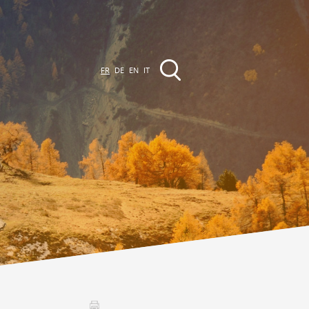
FR
DE
EN
IT
EVÈNEMENTS &
CTIVITÉS
ctivités dans la région
Promenades
Agenda des Manifestations
Club Vinum Montis
ctualités
oteaux du Soleil 2030