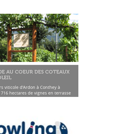
DE AU COEUR DES COTEAUX
LEIL
s viticole d'Ardon à Conthey à
 716 hectares de vignes en terrasse
ant par le vignoble de l'Amigne sur
ts de Vétroz.