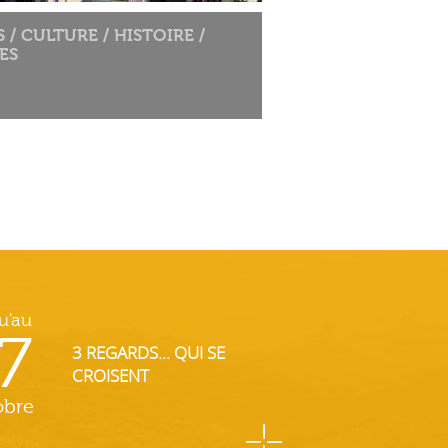
S / CULTURE / HISTOIRE /
ES
u'au
7
3 REGARDS... QUI SE
CROISENT
obre