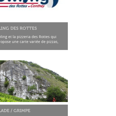
ING DES ROTTES
ing et la pizzeria des Rottes qui
opose une carte variée de pizzas,
s, salades et desserts accompagnés
élection de vins.
LADE / GRIMPE