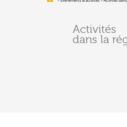
Evènements & activités
Activités dans
Galerie d'images
HÉBERGEMENTS &
Activités
RESTAURATION
dans la ré
Hébergement
Location de salles et de couverts
Bars, Cafés, Restaurants &
Traiteurs
Caves
Caveaux de dégustation