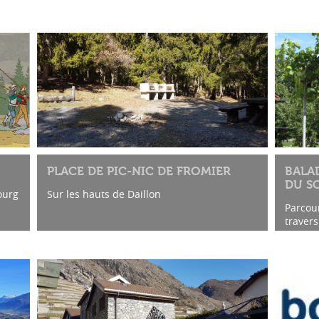
PLACE DE PIC-NIC DE FROMIER
BALA
DU SO
ourg
Sur les hauts de Daillon
Parcour
travers
en pass
les hau