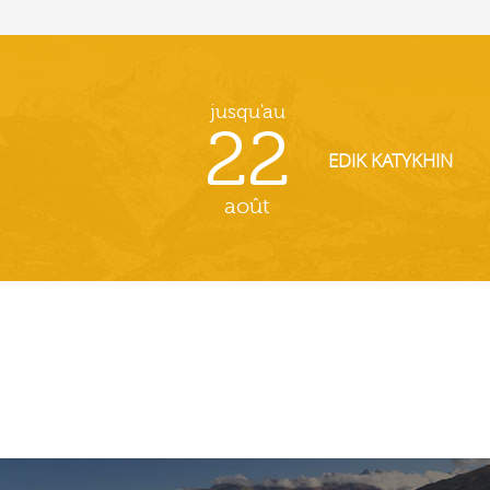
jusqu'au
22
EDIK KATYKHIN
août