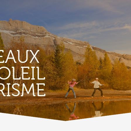
EAUX
OLEIL
TERROIR &
RISME
PATRIMOINE
A
Vignoble & parcours viticoles
A
Produits et magasins du terroir
Bourg de Conthey
Eglises & chapelles
Vestiges gallo-romains d'Ardon
A
Bâtisses anciennes
C