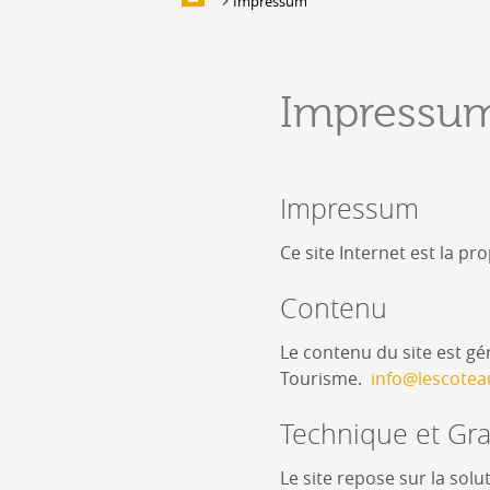
Impressum
Galerie d'images
HÉBERGEMENTS &
Impressu
RESTAURATION
Hébergement
Location de salles et de couverts
Impressum
Bars, Cafés, Restaurants &
Traiteurs
Ce site Internet est la pr
Caves
Caveaux de dégustation
Contenu
Le contenu du site est gé
Tourisme.
info@lescotea
Technique et Gr
Le site repose sur la sol