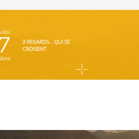
u'au
7
3 REGARDS... QUI SE
CROISENT
obre