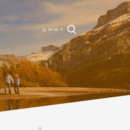
FR
DE
EN
IT
EVÈNEMENTS &
CTIVITÉS
ctivités dans la région
Promenades
Agenda des Manifestations
Club Vinum Montis
ctualités
oteaux du Soleil 2030