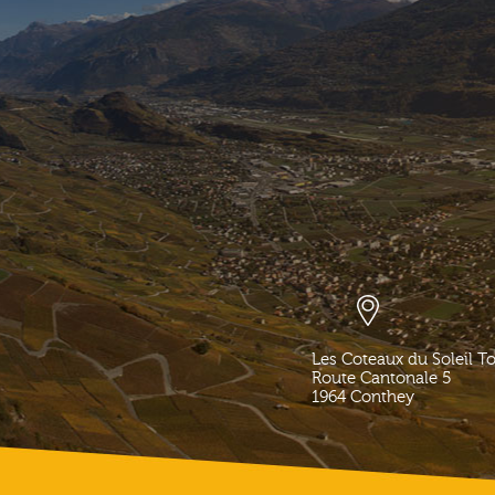
Les Coteaux du Soleil T
Route Cantonale 5
1964
Conthey