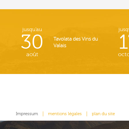
jusqu'au
jusq
30
1
Tavolata des Vins du
Valais
août
oct
Impressum
mentions légales
plan du site