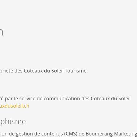
Lieux-dits à Conthey
DERBORENCE
m
Présentation & vidéos
Géologie, faune et flore
Randonnées
Histoire et légendes
A
Mayens et alpages
L
opriété des Coteaux du Soleil Tourisme.
Hébergement
F
Accès
B
ré par le service de communication des Coteaux du Soleil
uxdusoleil.ch
aphisme
ution de gestion de contenus (CMS) de Boomerang Marketing S