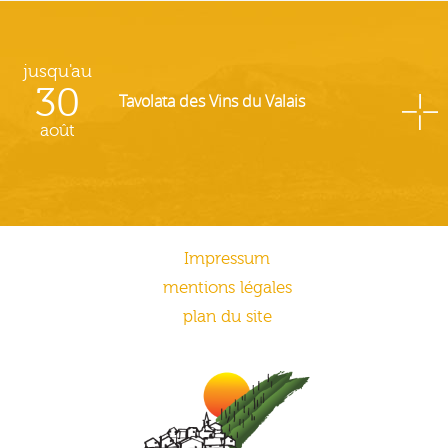
jusqu'au
30
Tavolata des Vins du Valais
août
Impressum
mentions légales
plan du site