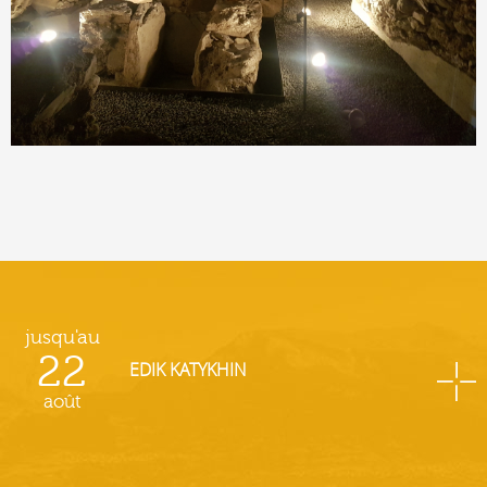
jusqu'au
22
EDIK KATYKHIN
août