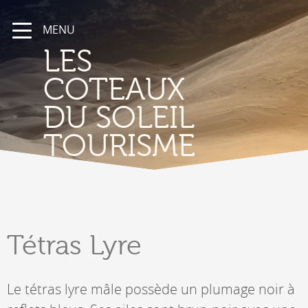
MENU
LES
COTEAUX
DU SOLEIL
TOURISME
Tétras
Lyre
Le tétras lyre mâle possède un plumage noir à