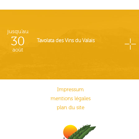
jusqu'au
30
Tavolata des Vins du Valais
août
Impressum
mentions légales
plan du site