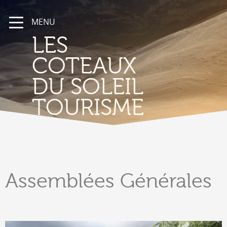
MENU
LES
COTEAUX
DU SOLEIL
TOURISME
Assemblées
Générales