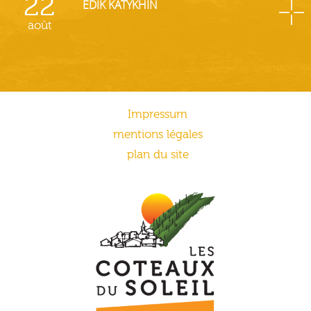
22
EDIK KATYKHIN
août
Impressum
mentions légales
plan du site