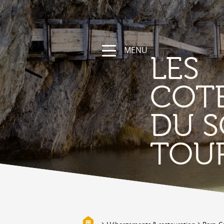
MENU
LES
COT
DU S
NATURE &
TOU
DÉCOUVERTE
Les Coteaux du Soleil, sa région
Randonnées et parcours sportifs
Valais à vélo et en VTT
Vallée de la Lizerne
Bisses
Biotopes & Marais