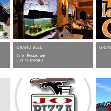
GRAND BLEU
GRIN
Café - Restaurant
Cuisine grecque
lena
★ Menu spécial St Valentin ★