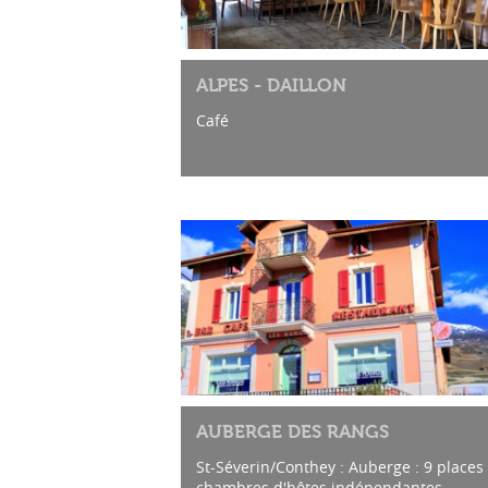
ALPES - DAILLON
Café
AUBERGE DES RANGS
St-Séverin/Conthey : Auberge : 9 places 
chambres d'hôtes indépendantes