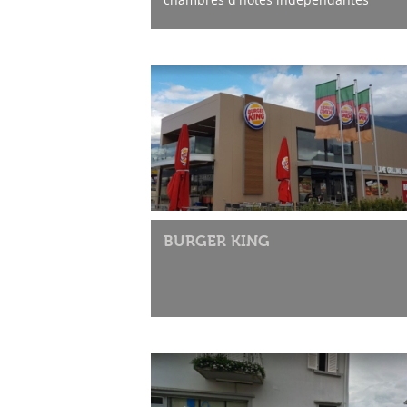
Café, restaurant
Horaires : Mardi à samedi : 17h00 - 23h
...
BURGER KING