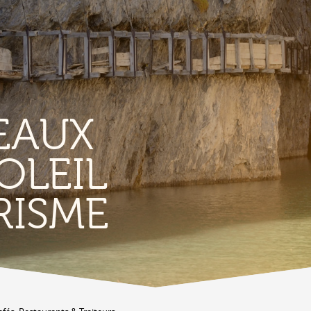
EAUX
OLEIL
TERROIR &
RISME
PATRIMOINE
A
Vignoble & parcours viticoles
A
Produits et magasins du terroir
Bourg de Conthey
Eglises & chapelles
Vestiges gallo-romains d'Ardon
A
Bâtisses anciennes
C