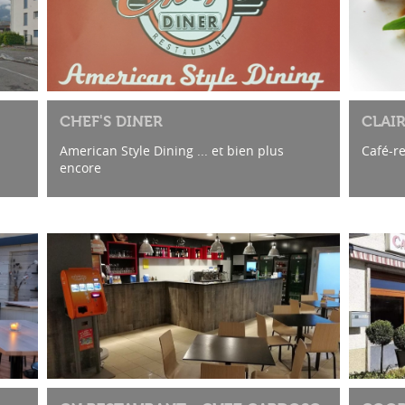
CHEF'S DINER
CLAIR
American Style Dining ... et bien plus
Café-r
encore
Salle climatisée à l'étage du Centre
Lumimart à Conthey
Parking gratuit