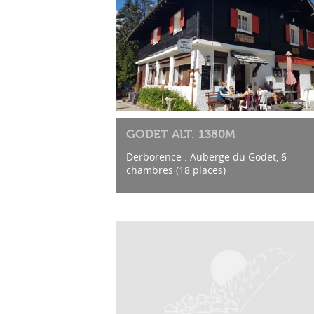
GODET ALT. 1380M
Derborence : Auberge du Godet, 6
chambres (18 places)
Restauration & Hébergement, Ana & He
Nicollier vous accueillent.