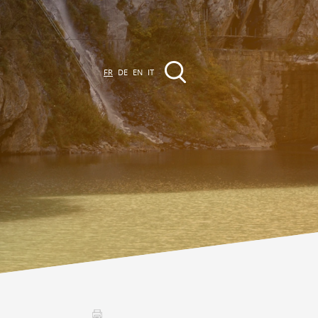
FR
DE
EN
IT
EVÈNEMENTS &
CTIVITÉS
ctivités dans la région
Promenades
Agenda des Manifestations
Club Vinum Montis
ctualités
oteaux du Soleil 2030