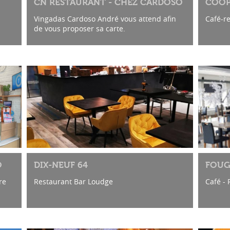
CN RESTAURANT - CHEZ CARDOSO
COOP
Vingadas Cardoso André vous attend afin
Café-r
de vous proposer sa carte.
O
DIX-NEUF 64
FOUG
re
Restaurant Bar Loudge
Café -