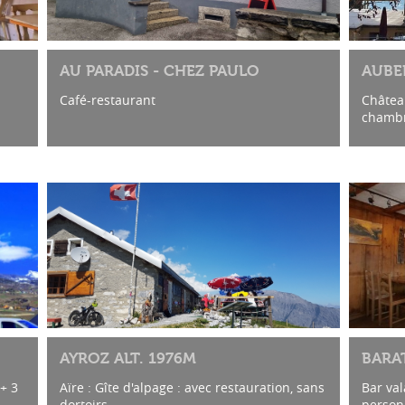
AU PARADIS - CHEZ PAULO
AUBE
Café-restaurant
Châtea
chambre
à côté 
Horair
23h00
AYROZ ALT. 1976M
BARA
+ 3
Aïre : Gîte d'alpage : avec restauration, sans
Bar val
dortoirs
personn