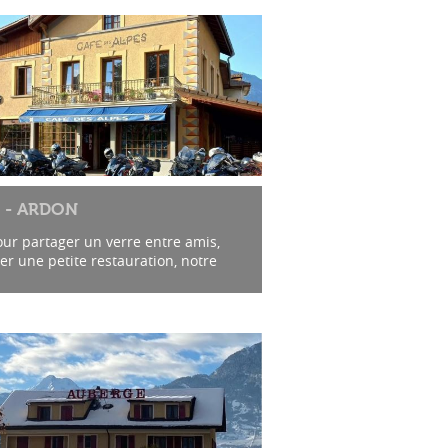
S - ARDON
ur partager un verre entre amis,
er une petite restauration, notre
est là à votre service.
prégné de musique, il s’y déroule...