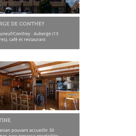
RGE DE CONTHEY
uneuf/Conthey : Auberge (13
s), café et restaurant
de la gare et arrêt Car postal
es : du mardi au vendredi 8h00 -
TINE
aisan pouvant accueillir 30
es avec terrasse ensoleillée.