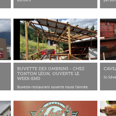
Anna Rapalli se réjouit de votre visite.
00
Ouvert de 09h00 à 21h00 du lundi au
samedi
Dimanche...
BUVETTE DES OMBRINS - CHEZ
CAVE
TONTON LÉON, OUVERTE LE
St-Séve
WEEK-END
Buvette-restaurant ouverte toute l'année.
Terrasse ombragée à l'arrière et devant
terrasse avec vue sur la plaine.
Grand choix de burgers et spécialités.