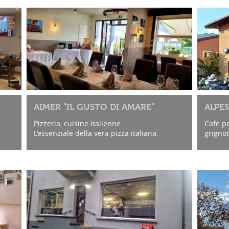
AIMER "IL GUSTO DI AMARE"
ALPE
Pizzeria, cuisine italienne
Café po
L’essenziale della vera pizza italiana.
grignot
équipe 
Lieu im