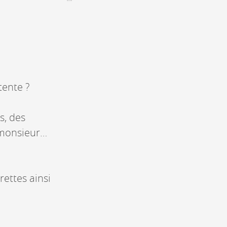
Assemblées générales & Statuts
CONTACT &
NEWSLETTER
Contact
tente ?
Annoncer une manifestation
nnoncer une nouvelle société
ire et/ou s'inscrire à la newsletter
s, des
igurer sur notre newsletter
-monsieur…
oîtes à idées
ettes ainsi