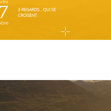
u'au
7
3 REGARDS... QUI SE
CROISENT
obre