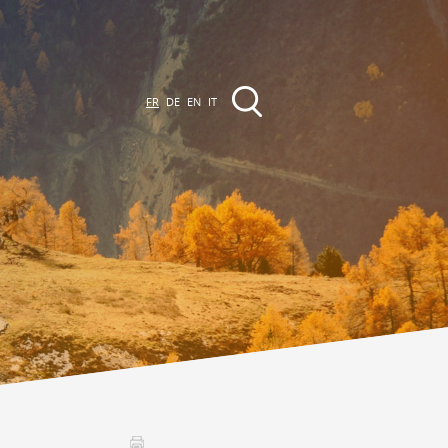
FR
DE
EN
IT
EVÈNEMENTS &
CTIVITÉS
ctivités dans la région
Promenades
Agenda des Manifestations
Club Vinum Montis
ctualités
oteaux du Soleil 2030