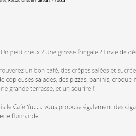
afés, Restaurants & Traiteurs
Yucca
Lieux-dits à Conthey
DERBORENCE
Présentation & vidéos
Géologie, faune et flore
Randonnées
Un petit creux ? Une grosse fringale ? Envie de dé
Histoire et légendes
A
Mayens et alpages
L
rouverez un bon café, des crêpes salées et sucrée
Hébergement
F
Accès
e copieuses salades, des pizzas, paninis, croque
B
une grande terrasse, et un sourire !!
s le Café Yucca vous propose également des cigar
oterie Romande.