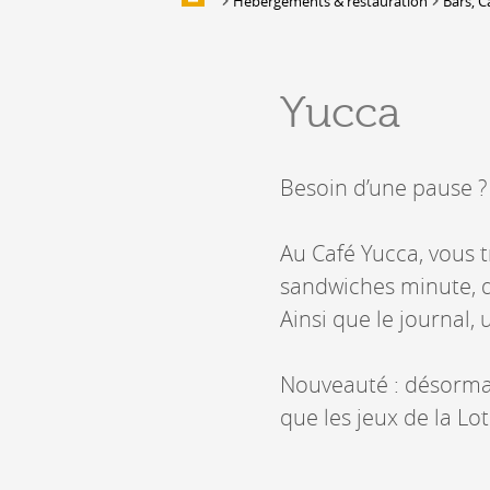
Hébergements & restauration
Bars, C
Galerie d'images
HÉBERGEMENTS &
Yucca
RESTAURATION
Hébergement
Besoin d’une pause ? 
Location de salles et de couverts
Bars, Cafés, Restaurants &
Traiteurs
Au Café Yucca, vous t
Caves
sandwiches minute, d
Caveaux de dégustation
Ainsi que le journal, 
Nouveauté : désormai
que les jeux de la L