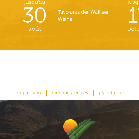
jusqu'au
jusq
30
1
Tavolatas der Walliser
Weine
août
oct
Impressum
mentions légales
plan du site