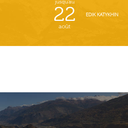
jusqu'au
22
EDIK KATYKHIN
août