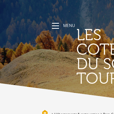
MENU
LES
COT
DU S
NATURE &
TOU
DÉCOUVERTE
Les Coteaux du Soleil, sa région
Randonnées et parcours sportifs
Valais à vélo et en VTT
Vallée de la Lizerne
Bisses
Biotopes & Marais