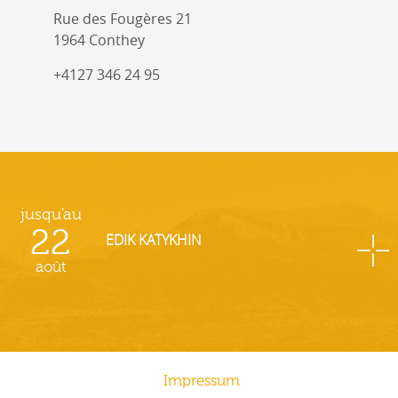
Rue des Fougères 21
1964 Conthey
+4127 346 24 95
jusqu'au
22
EDIK KATYKHIN
août
Impressum