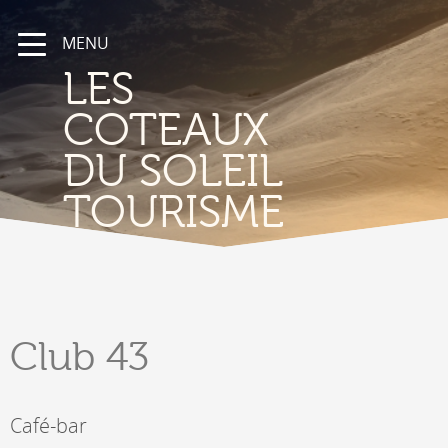
MENU
LES
COTEAUX
DU SOLEIL
TOURISME
Club
43
Café-bar