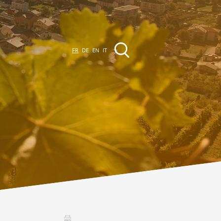
FR
DE
EN
IT
EVÈNEMENTS &
CTIVITÉS
ctivités dans la région
Promenades
Agenda des Manifestations
Club Vinum Montis
ctualités
oteaux du Soleil 2030