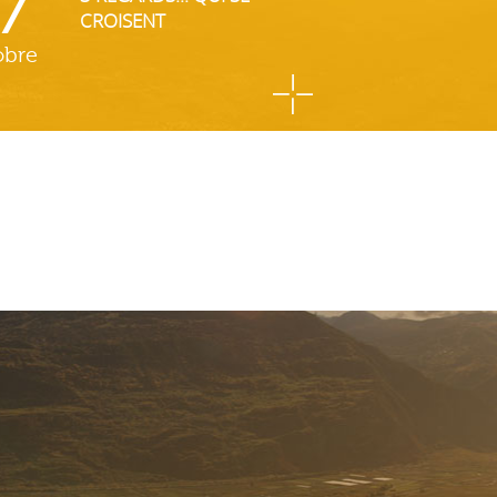
7
CROISENT
obre