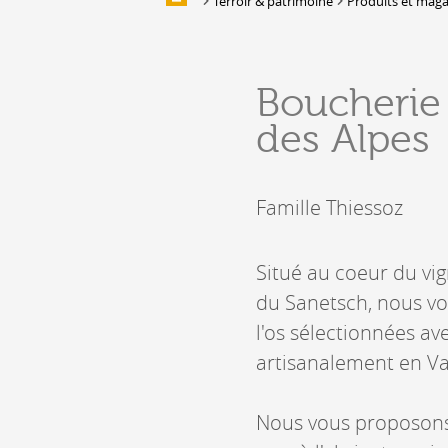
Terroir & patrimoine
Produits et maga
Galerie d'images
HÉBERGEMENTS &
Boucherie
RESTAURATION
des Alpes
Hébergement
Location de salles et de couverts
Bars, Cafés, Restaurants &
Famille Thiessoz
Traiteurs
Caves
Caveaux de dégustation
Situé au coeur du vi
du Sanetsch, nous vo
l'os sélectionnées av
artisanalement en Va
Nous vous proposons 