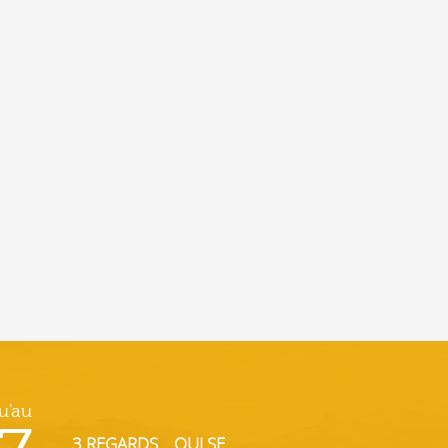
u'au
3 REGARDS... QUI SE