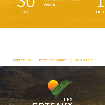
30
1
Weine
août
oct
Impressum
mentions légales
plan du site