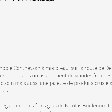
sins du terroir
Boucherie des Alpes
Lieux-dits à Conthey
DERBORENCE
Présentation & vidéos
Géologie, faune et flore
Randonnées
Histoire et légendes
A
Mayens et alpages
L
Hébergement
F
Accès
B
gnoble Contheysan à mi-coteau, sur la route de D
us proposons un assortiment de viandes fraîches
ec soin mais aussi une palette de produits crus él
lais.
également les foies gras de Nicolas Boulenoix, te