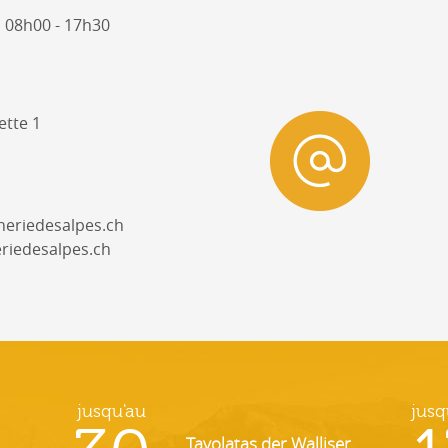
 08h00 - 17h30
ette 1
riedesalpes.ch
riedesalpes.ch
jusqu'au
jusq
Tavolatas der Walliser