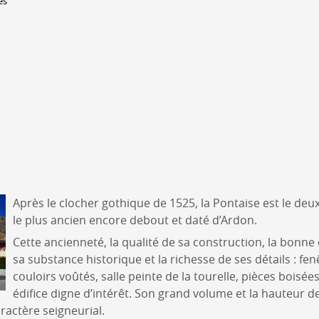
es
Lieux-dits à Conthey
DERBORENCE
Présentation & vidéos
Géologie, faune et flore
Randonnées
Histoire et légendes
A
Mayens et alpages
L
Hébergement
F
Accès
B
Après le clocher gothique de 1525, la Pontaise est le de
le plus ancien encore debout et daté d’Ardon.
Cette ancienneté, la qualité de sa construction, la bonne
sa substance historique et la richesse de ses détails : fe
couloirs voûtés, salle peinte de la tourelle, pièces boisée
édifice digne d’intérêt. Son grand volume et la hauteur d
ractère seigneurial.