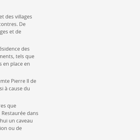
et des villages
contres. De
ges et de
résidence des
ents, tels que
s en place en
mte Pierre II de
nsi à cause du
ires que
e. Restaurée dans
'hui un caveau
nion ou de