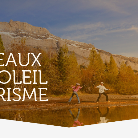
EAUX
OLEIL
TERROIR &
RISME
PATRIMOINE
A
Vignoble & parcours viticoles
A
Produits et magasins du terroir
Bourg de Conthey
Eglises & chapelles
Vestiges gallo-romains d'Ardon
A
Bâtisses anciennes
C