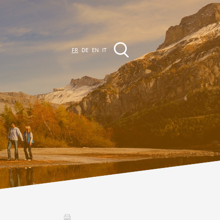
FR
DE
EN
IT
EVÈNEMENTS &
CTIVITÉS
ctivités dans la région
Promenades
Agenda des Manifestations
Club Vinum Montis
ctualités
oteaux du Soleil 2030