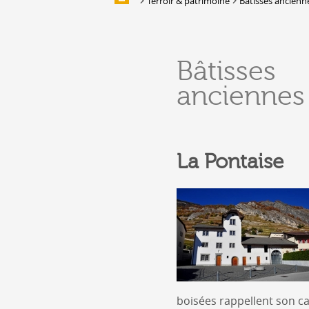
Terroir & patrimoine
Bâtisses ancienn
Galerie d'images
HÉBERGEMENTS &
Bâtisses
RESTAURATION
anciennes
Hébergement
Location de salles et de couverts
Bars, Cafés, Restaurants &
Traiteurs
La Pontaise
Caves
Caveaux de dégustation
boisées rappellent son ca