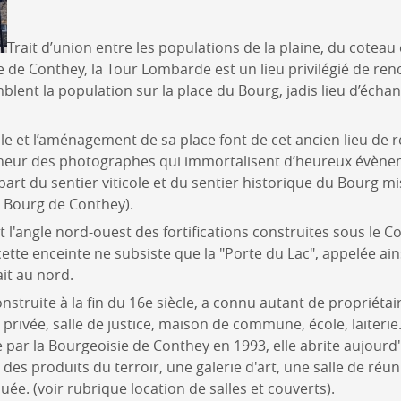
Trait d’union entre les populations de la plaine, du coteau 
de Conthey, la Tour Lombarde est un lieu privilégié de ren
ent la population sur la place du Bourg, jadis lieu d’échan
e et l’aménagement de sa place font de cet ancien lieu de 
heur des photographes qui immortalisent d’heureux évènem
part du sentier viticole et du sentier historique du Bourg mi
e Bourg de Conthey).
l'angle nord-ouest des fortifications construites sous le Co
cette enceinte ne subsiste que la "Porte du Lac", appelée ai
ait au nord.
nstruite à la fin du 16e siècle, a connu autant de propriéta
n privée, salle de justice, maison de commune, école, laiteri
 par la Bourgeoisie de Conthey en 1993, elle abrite aujourd
des produits du terroir, une galerie d'art, une salle de réu
ée. (voir rubrique location de salles et couverts).