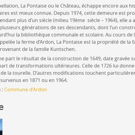
pellation, La Pontaise ou le Château, échappe encore aux his
taires est mieux connue. Depuis 1974, cette demeure est pro
dant plus d’un siècle (milieu 19ème siècle – 1964), elle a
plusieurs générations de ses descendants, dont l’un constr
ourd’hui la bibliothèque communale et scolaire. Au cours de
ppelée la ferme d’Ardon, La Pontaise est la propriété de la f
ovenant de la famille Kuntschen.
e part le résultat de la construction de 1649, date gravée su
 part de transformations ultérieures. Celle de 1726 lui donn
n de la tourelle. D’autres modifications touchent particulière
urvenus en 1871 ou en 1964.
s
:
Commune d’Ardon
e