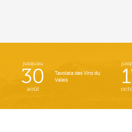
jusqu'au
jusq
30
1
Tavolata des Vins du
Valais
août
oct