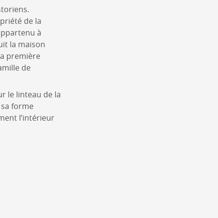
toriens.
priété de la
 appartenu à
uit la maison
 la première
amille de
r le linteau de la
e sa forme
ment l’intérieur