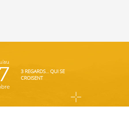
u'au
7
3 REGARDS... QUI SE
CROISENT
obre