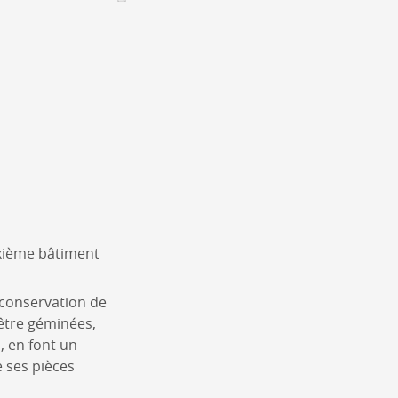
Assemblées générales & Statuts
CONTACT &
NEWSLETTER
Contact
Annoncer une manifestation
nnoncer une nouvelle société
ire et/ou s'inscrire à la newsletter
igurer sur notre newsletter
oîtes à idées
uxième bâtiment
 conservation de
nêtre géminées,
s, en font un
e ses pièces