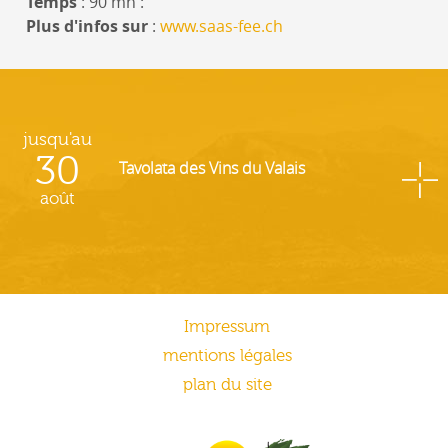
Temps
: 90 mn :
Plus d'infos sur
:
www.saas-fee.ch
jusqu'au
30
Tavolata des Vins du Valais
août
Impressum
mentions légales
plan du site