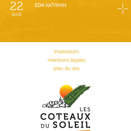
22
EDIK KATYKHIN
août
Impressum
mentions légales
plan du site