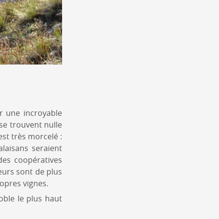
ar une incroyable
se trouvent nulle
est très morcelé :
alaisans seraient
 des coopératives
eurs sont de plus
opres vignes.
oble le plus haut