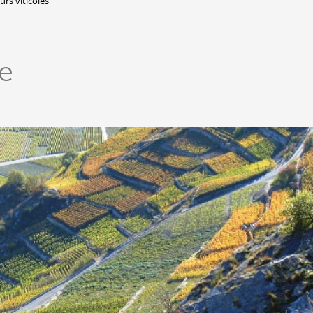
rs viticoles
Lieux-dits à Conthey
DERBORENCE
e
Présentation & vidéos
Géologie, faune et flore
Randonnées
Histoire et légendes
A
Mayens et alpages
L
Hébergement
F
Accès
B