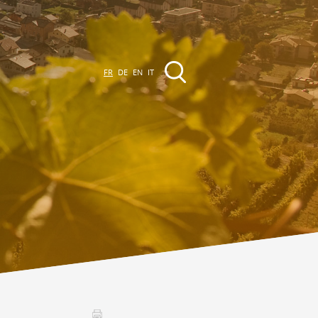
FR
DE
EN
IT
EVÈNEMENTS &
CTIVITÉS
ctivités dans la région
Promenades
Agenda des Manifestations
Club Vinum Montis
ctualités
oteaux du Soleil 2030