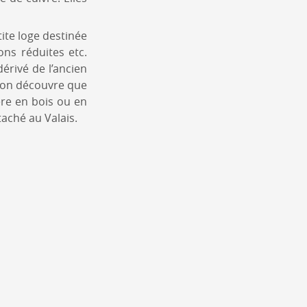
tite loge destinée
ns réduites etc.
érivé de l’ancien
, on découvre que
ère en bois ou en
taché au Valais.