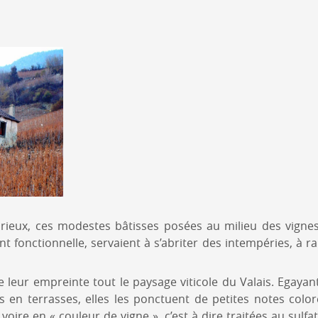
ieux, ces modestes bâtisses posées au milieu des vignes,
t fonctionnelle, servaient à s’abriter des intempéries, à ra
 leur empreinte tout le paysage viticole du Valais. Egayan
s en terrasses, elles les ponctuent de petites notes colo
voire en « couleur de vigne », c’est à dire traitées au sulfat