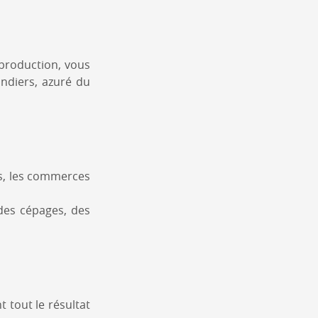
 production, vous
ndiers, azuré du
rs, les commerces
 des cépages, des
nt tout le résultat