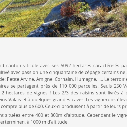
and canton viticole avec ses 5092 hectares caractérisés p
ultivé avec passion une cinquantaine de cépage certains ne 
de: Petite Arvine, Amigne, Cornalin, Humagne, …. Le terroir 
ires se partagent près de 110 000 parcelles. Seuls 250 V
 2 hectares de vignes ! Les 2/3 des raisins sont livrés à
s-Valais et à quelques grandes caves. Les vignerons-élev
compte plus de 600. Ceux-ci produisent à partir de leurs pr
nt situées entre 400 et 800m d'altitude. Cependant le vign
erterminen, à 1000 m d'altitude.