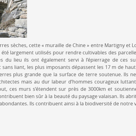
rres sèches, cette « muraille de Chine » entre Martigny et Lo
 été largement utilisés pour rendre cultivables des parcelle
es du lieu ils ont également servi à l’épierrage de ces su
 sans liant, les plus imposants dépassent les 17 m de haut
rres plus grande que la surface de terre soutenue. Ils n
chitectes mais au dur labeur d’hommes courageux luttan
bout, ces murs s’étendent sur près de 3000km et soutienn
ontribuent bien sûr à la beauté du paysage valaisan. Ils abr
 abondantes. Ils contribuent ainsi à la biodiversité de notre 