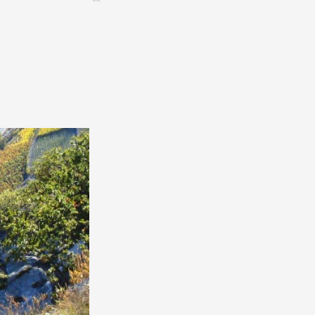
Assemblées générales & Statuts
CONTACT &
NEWSLETTER
Contact
Annoncer une manifestation
nnoncer une nouvelle société
ire et/ou s'inscrire à la newsletter
igurer sur notre newsletter
oîtes à idées