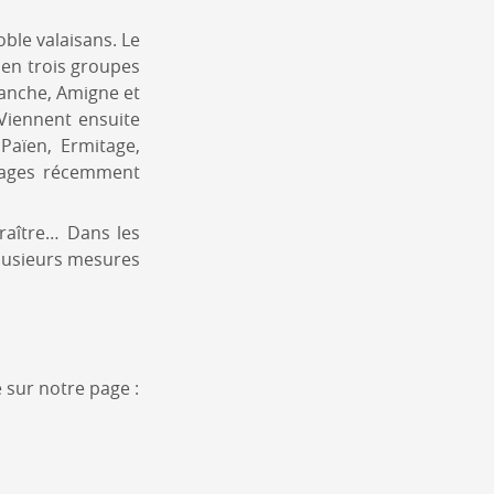
oble valaisans. Le
s en trois groupes
lanche, Amigne et
 Viennent ensuite
Païen, Ermitage,
épages récemment
araître… Dans les
plusieurs mesures
 sur notre page :