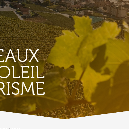
EAUX
OLEIL
TERROIR &
RISME
PATRIMOINE
A
Vignoble & parcours viticoles
A
Produits et magasins du terroir
Bourg de Conthey
Eglises & chapelles
Vestiges gallo-romains d'Ardon
A
Bâtisses anciennes
C