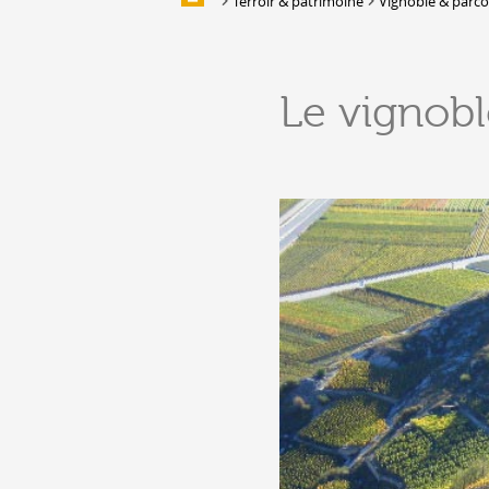
Terroir & patrimoine
Vignoble & parcou
Galerie d'images
HÉBERGEMENTS &
Le vignobl
RESTAURATION
Hébergement
Location de salles et de couverts
Bars, Cafés, Restaurants &
Traiteurs
Caves
Caveaux de dégustation