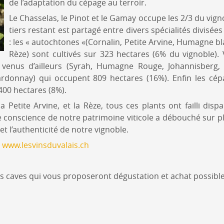
de l’adaptation du cépage au terroir.
Le Chasselas, le Pinot et le Gamay occupe les 2/3 du vign
tiers restant est partagé entre divers spécialités divisée
: les « autochtones «(Cornalin, Petite Arvine, Humagne b
Rèze) sont cultivés sur 323 hectares (6% du vignoble).
s venus d’ailleurs (Syrah, Humagne Rouge, Johannisberg, 
ardonnay) qui occupent 809 hectares (16%). Enfin les c
 400 hectares (8%).
a Petite Arvine, et la Rèze, tous ces plants ont failli disp
 conscience de notre patrimoine viticole a débouché sur 
 et l’authenticité de notre vignoble.
:
www.lesvinsduvalais.ch
s caves qui vous proposeront dégustation et achat possible