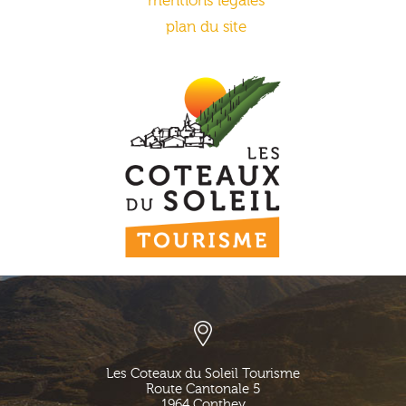
mentions légales
plan du site
Les Coteaux du Soleil Tourisme
Route Cantonale 5
1964
Conthey