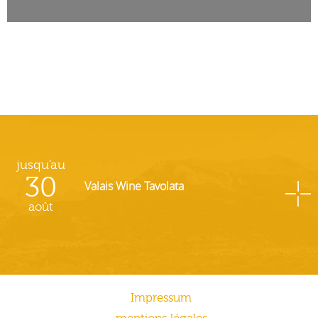
jusqu'au
30
Valais Wine Tavolata
août
Impressum