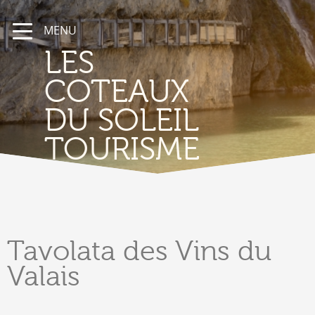
MENU
LES
COTEAUX
DU SOLEIL
TOURISME
Tavolata
des Vins du
Valais