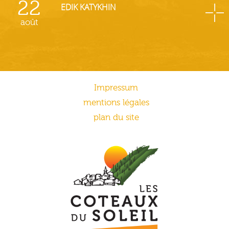
22
EDIK KATYKHIN
août
Impressum
mentions légales
plan du site