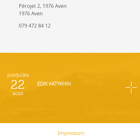
Pérojet 2, 1976 Aven
1976 Aven
079 472 84 12
jusqu'au
22
EDIK KATYKHIN
août
Impressum