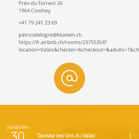
Prés-du-Torrent 26
1964 Conthey
+41 79 241 23 69
patricialebigre@bluewin.ch
https://fr.airbnb.ch/rooms/23755354?
location=Valais&checkin=&checkout=&adults=1&ch
jusqu'au
30
Tavolata des Vins du Valais