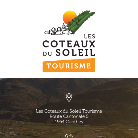
Les Coteaux du Soleil Tourisme
Route Cantonale 5
1964
Conthey