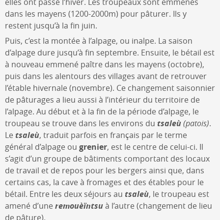
elles ont passé l’hiver. Les troupeaux sont emmenés
dans les mayens (1200-2000m) pour pâturer. Ils y
restent jusqu’à la fin juin.
Puis, c’est la montée à l’alpage, ou inalpe. La saison
d’alpage dure jusqu’à fin septembre. Ensuite, le bétail est
à nouveau emmené paître dans les mayens (octobre),
puis dans les alentours des villages avant de retrouver
l’étable hivernale (novembre). Ce changement saisonnier
de pâturages a lieu aussi à l’intérieur du territoire de
l’alpage. Au début et à la fin de la période d’alpage, le
troupeau se trouve dans les environs du
tsaleù
(patois)
.
Le
tsaleù
, traduit parfois en français par le terme
général d’alpage ou
grenier
, est le centre de celui-ci. Il
s’agit d’un groupe de bâtiments comportant des locaux
de travail et de repos pour les bergers ainsi que, dans
certains cas, la cave à fromages et des étables pour le
bétail. Entre les deux séjours au
tsaleù
, le troupeau est
amené d’une
remouèïntsu
à l’autre (changement de lieu
de pâture).