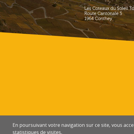
Les Coteaux du Soleil T
Route Cantonale 5
1964
Conthey
En poursuivant votre navigation sur ce site, vous accep
statistiques de visites.