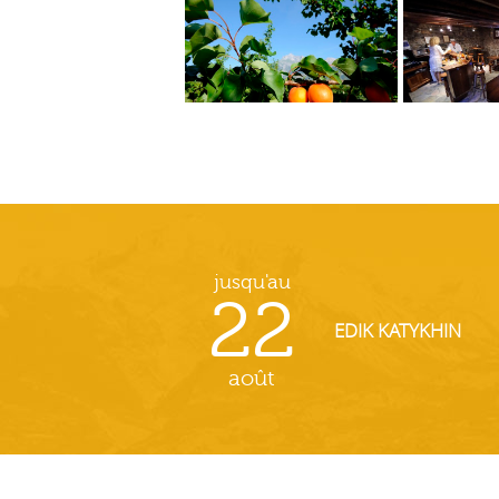
jusqu'au
22
EDIK KATYKHIN
août