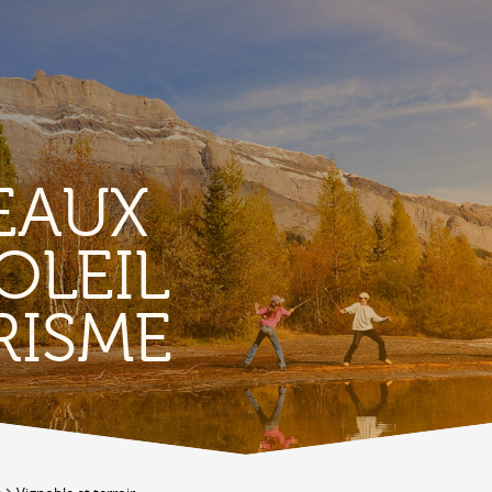
EAUX
OLEIL
TERROIR &
RISME
PATRIMOINE
A
Vignoble & parcours viticoles
A
Produits et magasins du terroir
Bourg de Conthey
Eglises & chapelles
Vestiges gallo-romains d'Ardon
A
Bâtisses anciennes
C