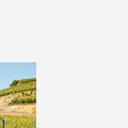
Assemblées générales & Statuts
CONTACT &
NEWSLETTER
Contact
Annoncer une manifestation
nnoncer une nouvelle société
ire et/ou s'inscrire à la newsletter
igurer sur notre newsletter
oîtes à idées