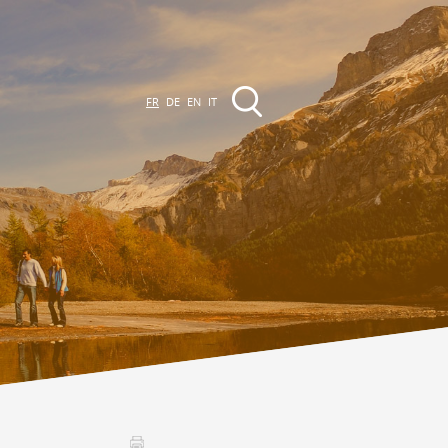
FR
DE
EN
IT
EVÈNEMENTS &
CTIVITÉS
ctivités dans la région
Promenades
Agenda des Manifestations
Club Vinum Montis
ctualités
oteaux du Soleil 2030