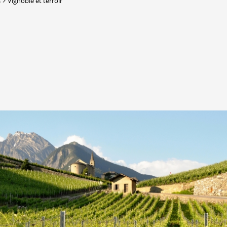
s
Vignoble et terroir
Lieux-dits à Conthey
DERBORENCE
Présentation & vidéos
Géologie, faune et flore
Randonnées
Histoire et légendes
A
Mayens et alpages
L
Hébergement
F
Accès
B