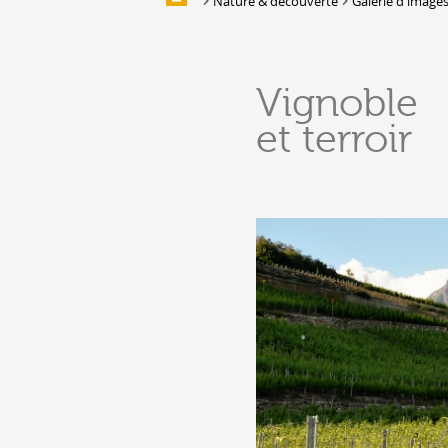
Nature & découverte
Galerie d'image
Galerie d'images
HÉBERGEMENTS &
Vignoble
RESTAURATION
et terroir
Hébergement
Location de salles et de couverts
Bars, Cafés, Restaurants &
Traiteurs
Caves
Caveaux de dégustation