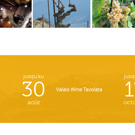
jusqu'au
jusq
30
1
Valais Wine Tavolata
août
oct