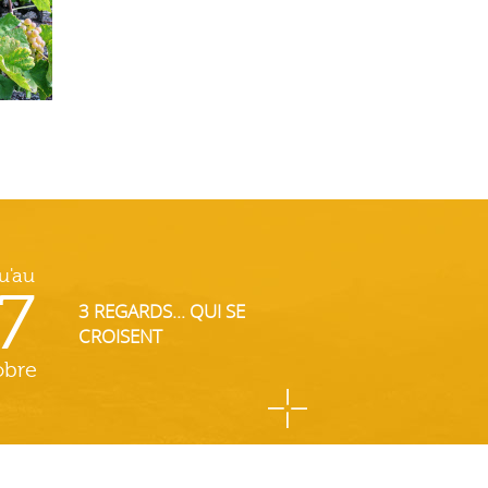
u'au
7
3 REGARDS... QUI SE
CROISENT
obre