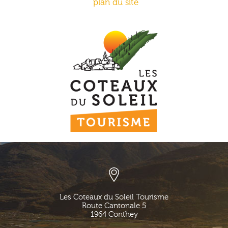
plan du site
Les Coteaux du Soleil Tourisme
Route Cantonale 5
1964
Conthey