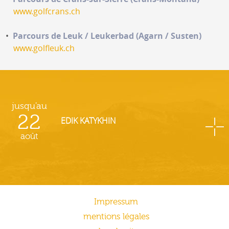
www.golfcrans.ch
Parcours de Leuk / Leukerbad (Agarn / Susten)
www.golfleuk.ch
jusqu'au
22
EDIK KATYKHIN
août
Impressum
mentions légales