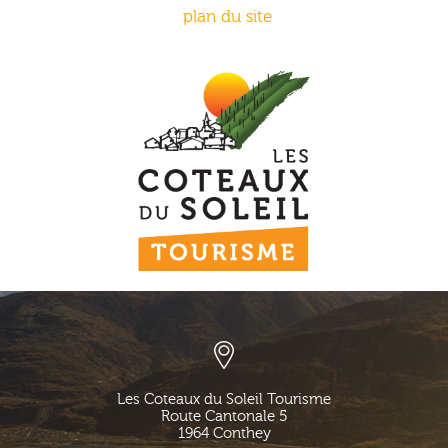
plan du site
Les Coteaux du Soleil Tourisme
Route Cantonale 5
1964
Conthey