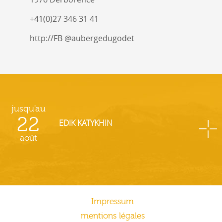
+41(0)27 346 31 41
http://FB @aubergedugodet
jusqu'au
22
EDIK KATYKHIN
août
Impressum
mentions légales