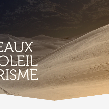
EAUX
OLEIL
TERROIR &
RISME
PATRIMOINE
A
Vignoble & parcours viticoles
A
Produits et magasins du terroir
Bourg de Conthey
Eglises & chapelles
Vestiges gallo-romains d'Ardon
A
Bâtisses anciennes
C