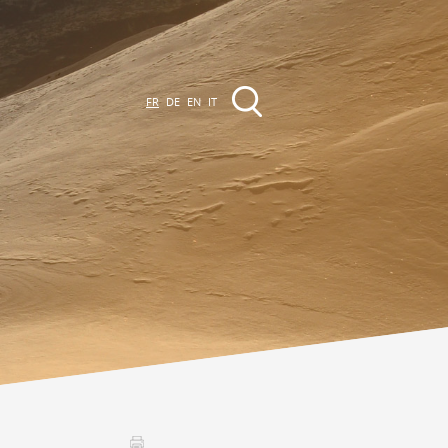
FR
DE
EN
IT
EVÈNEMENTS &
CTIVITÉS
ctivités dans la région
Promenades
Agenda des Manifestations
Club Vinum Montis
ctualités
oteaux du Soleil 2030