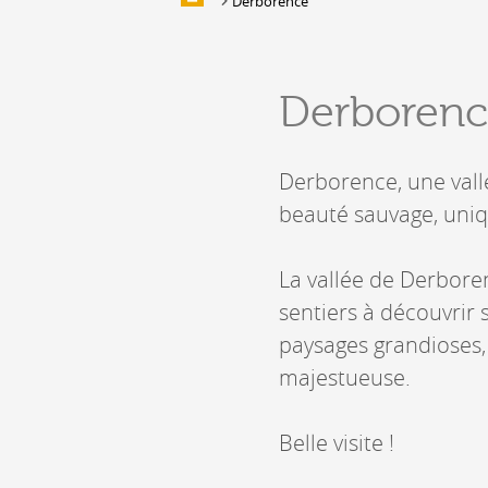
Derborence
Galerie d'images
HÉBERGEMENTS &
Derboren
RESTAURATION
Hébergement
Derborence, une vall
Location de salles et de couverts
beauté sauvage, uniq
Bars, Cafés, Restaurants &
Traiteurs
Caves
La vallée de Derbore
Caveaux de dégustation
sentiers à découvrir 
paysages grandioses,
majestueuse.
Belle visite !