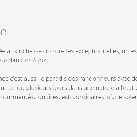
Lieux-dits à Conthey
DERBORENCE
ce
Présentation & vidéos
Géologie, faune et flore
ée aux richesses naturelles exceptionnelles, un e
Randonnées
Histoire et légendes
ue dans les Alpes.
A
Mayens et alpages
L
Hébergement
F
nce c'est aussi le paradis des randonneurs avec
Accès
B
sur un ou plusieurs jours dans une nature à l’état 
 tourmentés, lunaires, extraordinaires, d’une spl