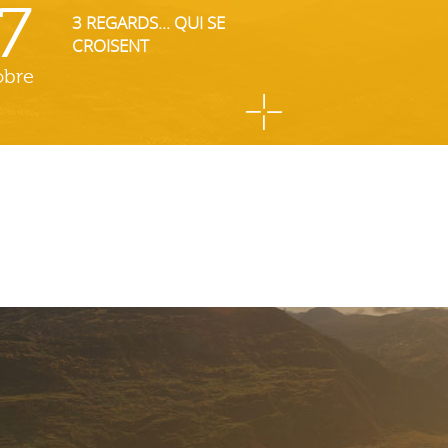
7
3 REGARDS... QUI SE
CROISENT
obre