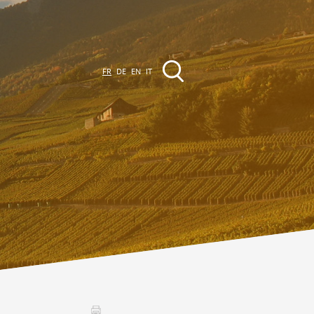
FR
DE
EN
IT
EVÈNEMENTS &
CTIVITÉS
ctivités dans la région
Promenades
Agenda des Manifestations
Club Vinum Montis
ctualités
oteaux du Soleil 2030