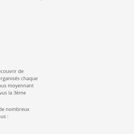
Assemblées générales & Statuts
CONTACT &
NEWSLETTER
Contact
Annoncer une manifestation
nnoncer une nouvelle société
ire et/ou s'inscrire à la newsletter
écouvrir de
igurer sur notre newsletter
organisés chaque
oîtes à idées
enus moyennant
évus la 3ème
à de nombreux
ous :