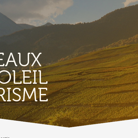
EAUX
OLEIL
TERROIR &
RISME
PATRIMOINE
A
Vignoble & parcours viticoles
A
Produits et magasins du terroir
Bourg de Conthey
Eglises & chapelles
Vestiges gallo-romains d'Ardon
A
Bâtisses anciennes
C