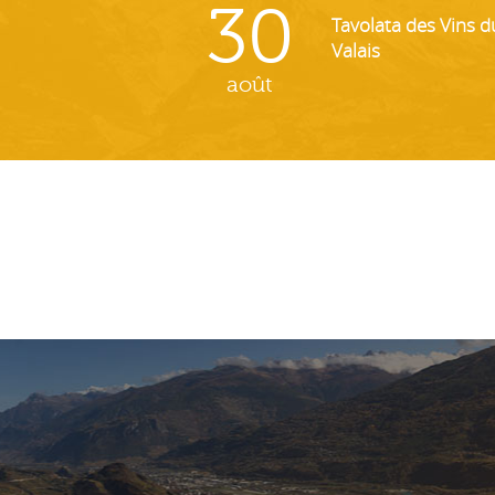
30
Tavolata des Vins d
Valais
août