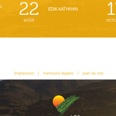
22
1
u
EDIK KATYKHIN
août
oct
Impressum
mentions légales
plan du site