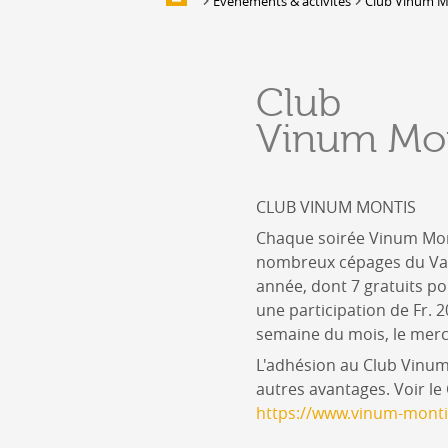
Evènements & activités
Club Vinum M
Galerie d'images
HÉBERGEMENTS &
Club
RESTAURATION
Vinum Mon
Hébergement
Location de salles et de couverts
Bars, Cafés, Restaurants &
CLUB VINUM MONTIS
Traiteurs
Chaque soirée Vinum Mont
Caves
nombreux cépages du Val
Caveaux de dégustation
année, dont 7 gratuits 
une participation de Fr.
semaine du mois, le merc
L'adhésion au Club Vinum
autres avantages. Voir le
https://www.vinum-monti