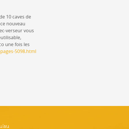
 de 10 caves de
, ce nouveau
bec-verseur vous
utilisable,
o une fois les
cepages-5098.html
u'au