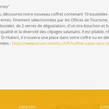
rtes"
s, découvrez notre nouveau coffret contenant 10 bouteilles
érentes. Finement sélectionnées par les Offices de Tourisme
booklet, de 2 verres de dégustation, d'un tire-bouchon et 
alité et la diversité des cépages valaisans. Il est pliable, ré
 St-Hubert, il trouvera une place dans votre coffre ou en déc
mmées :
https://www.vinum-montis.ch/fr/coffret-valais-vins-
jusqu'au
jusq