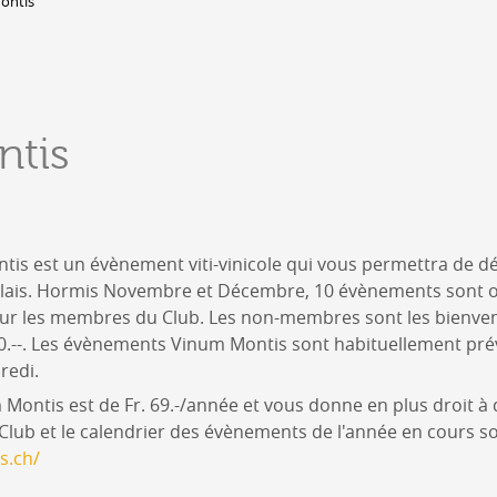
ontis
Lieux-dits à Conthey
DERBORENCE
Présentation & vidéos
tis
Géologie, faune et flore
Randonnées
Histoire et légendes
A
Mayens et alpages
L
Hébergement
is est un évènement viti-vinicole qui vous permettra de d
F
Accès
ais. Hormis Novembre et Décembre, 10 évènements sont 
B
pour les membres du Club. Les non-membres sont les bienv
 20.--. Les évènements Vinum Montis sont habituellement pr
redi.
 Montis est de Fr. 69.-/année et vous donne en plus droit 
 Club et le calendrier des évènements de l'année en cours s
s.ch/