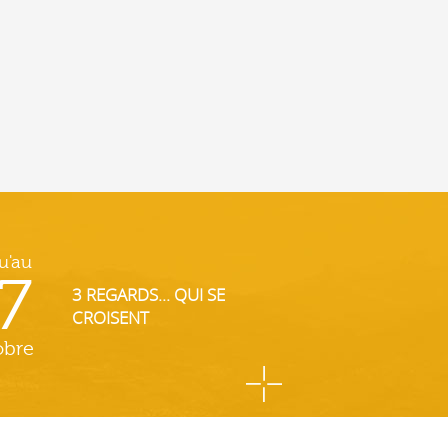
u'au
7
3 REGARDS... QUI SE
CROISENT
obre