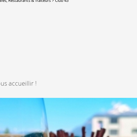
afés, Restaurants & Traiteurs
Club 43
Lieux-dits à Conthey
DERBORENCE
Présentation & vidéos
Géologie, faune et flore
Randonnées
Histoire et légendes
A
Mayens et alpages
L
Hébergement
F
Accès
B
us accueillir !