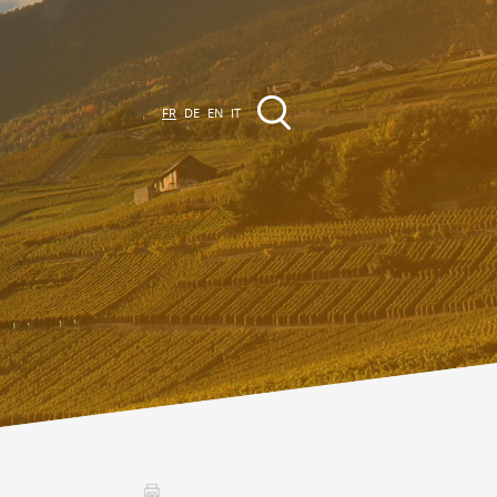
FR
DE
EN
IT
EVÈNEMENTS &
CTIVITÉS
ctivités dans la région
Promenades
Agenda des Manifestations
Club Vinum Montis
ctualités
oteaux du Soleil 2030