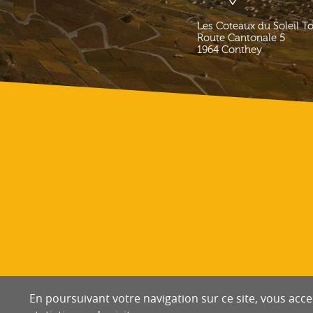
Les Coteaux du Soleil T
Route Cantonale 5
1964
Conthey
En poursuivant votre navigation sur ce site, vous accep