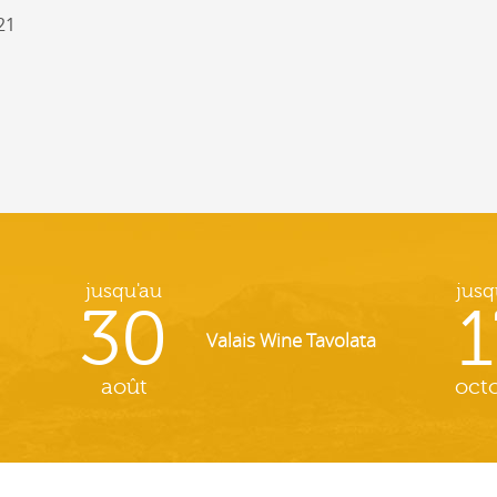
21
jusqu'au
jusq
30
1
Valais Wine Tavolata
août
oct