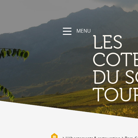
MENU
LES
COT
DU S
NATURE &
TOU
DÉCOUVERTE
Les Coteaux du Soleil, sa région
Randonnées et parcours sportifs
Valais à vélo et en VTT
Vallée de la Lizerne
Bisses
Biotopes & Marais