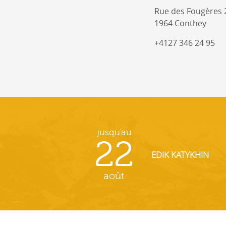
Rue des Fougères 
1964 Conthey
+4127 346 24 95
jusqu'au
22
EDIK KATYKHIN
août