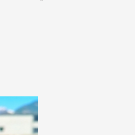
Assemblées générales & Statuts
CONTACT &
NEWSLETTER
Contact
Annoncer une manifestation
nnoncer une nouvelle société
ire et/ou s'inscrire à la newsletter
igurer sur notre newsletter
oîtes à idées