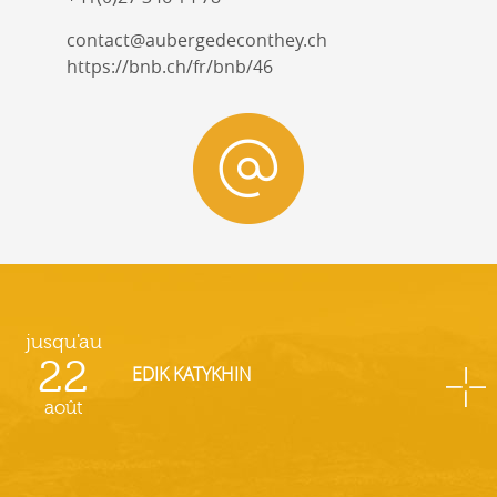
contact@aubergedeconthey.ch
https://bnb.ch/fr/bnb/46
jusqu'au
22
EDIK KATYKHIN
août