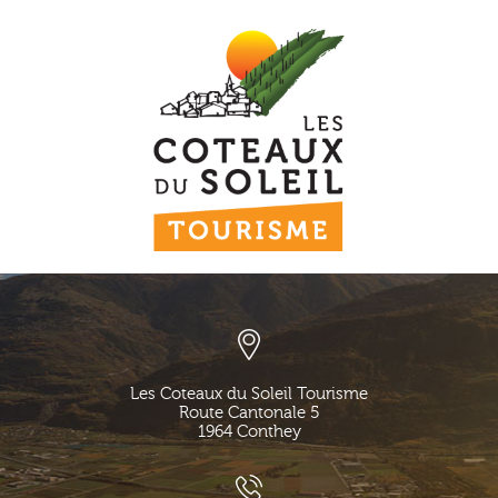
Les Coteaux du Soleil Tourisme
Route Cantonale 5
1964
Conthey