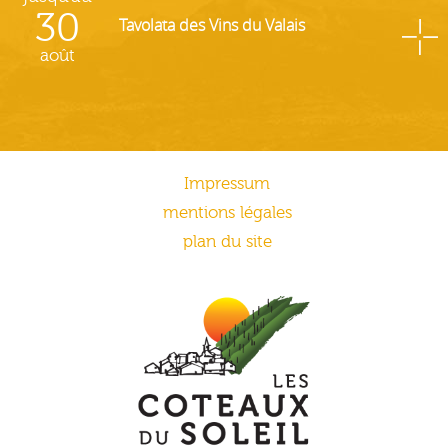
30
Tavolata des Vins du Valais
août
Impressum
mentions légales
plan du site