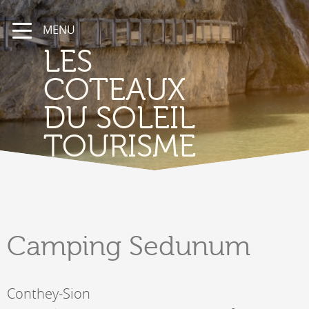
MENU
LES
COTEAUX
DU SOLEIL
TOURISME
Camping
Sedunum
Conthey-Sion