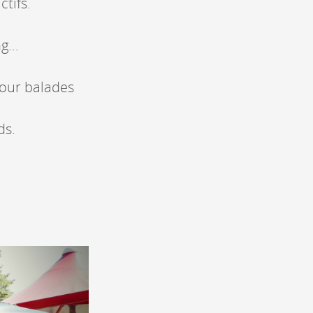
tifs.
g...
pour balades
ds.