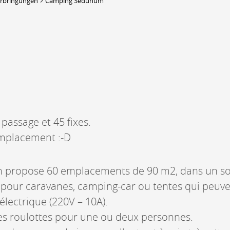
erbringungen
Camping Sedunum
DERBORENCE
Présentation & vidéos
Géologie, faune et flore
Randonnées
Histoire et légendes
A
Mayens et alpages
L
Hébergement
F
assage et 45 fixes.
Accès
B
emplacement :-D
propose 60 emplacements de 90 m2, dans un so
u pour caravanes, camping-car ou tentes qui peuve
lectrique (220V – 10A).
des roulottes pour une ou deux personnes.