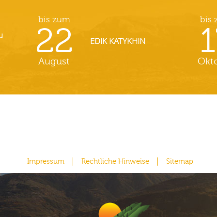
bis zum
bis
22
1
u
EDIK KATYKHIN
August
Okt
Impressum
Rechtliche Hinweise
Sitemap