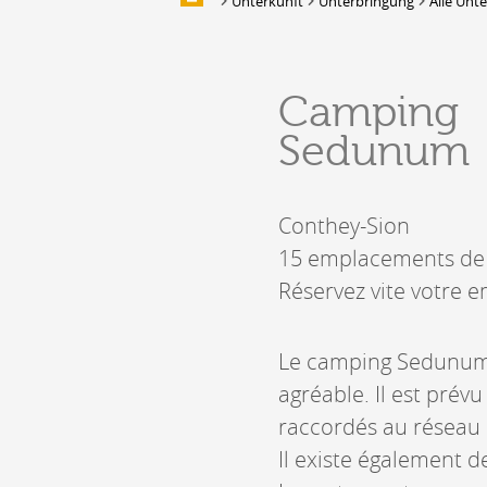
Unterkunft
Unterbringung
Alle Unt
Multimedia
UNTERKUNFT
Camping
Unterbringung
Sedunum
Location de salles et de couverts
Bars, Cafés, Restaurants &
Traiteurs
Conthey-Sion
Caves
Caveaux de dégustation
15 emplacements de p
Réservez vite votre 
Le camping Sedunum 
agréable. Il est prév
raccordés au réseau é
Il existe également 