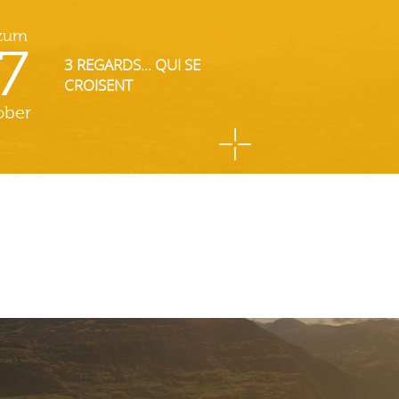
 zum
7
3 REGARDS... QUI SE
CROISENT
ober