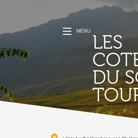
MENU
LES
COT
DU S
NATUR
TOU
Die Region
Wandern und Sportwege
Das Wallis mit Fahrrad und
Mountainbike
Gebirge
Die Suonen
Biotope