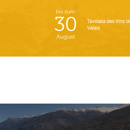
bis zum
30
Tavolata des Vins d
Valais
August