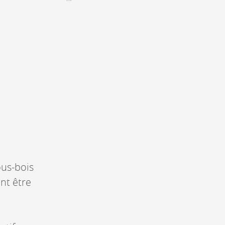
CONTACT &
NEWSLETTER
Kontakt
Eine Veranstaltung ankündigen
nnoncer une nouvelle société
ire et/ou s'inscrire à la newsletter
igurer sur notre newsletter
oîtes à idées
us-bois
nt être