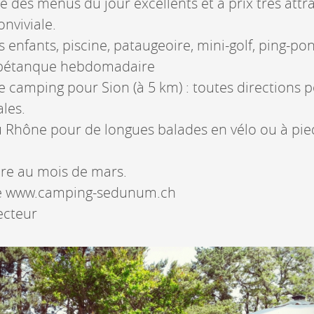
 des menus du jour excellents et à prix très attrac
onviviale.
 enfants, piscine, pataugeoire, mini-golf, ping-pon
 pétanque hebdomadaire
e camping pour Sion (à 5 km) : toutes directions 
ales.
 Rhône pour de longues balades en vélo ou à pie
e au mois de mars.
site www.camping-sedunum.ch
ecteur