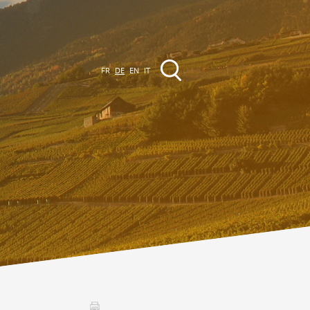
FR
DE
EN
IT
VERANSTALTUNGEN
Die Region
Promenades
lle Veranstaltungen
Club Vinum Montis
ctualités
oteaux du Soleil 2030
Assemblées générales & Statuts