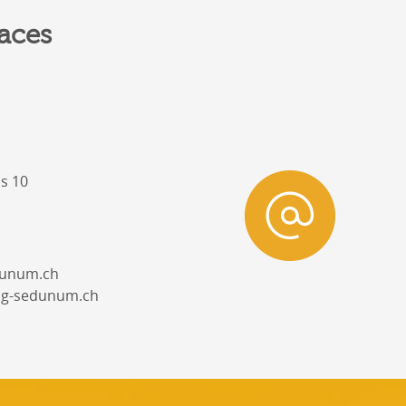
aces
s 10
dunum.ch
ng-sedunum.ch