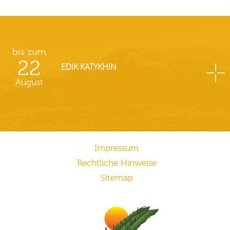
bis zum
22
EDIK KATYKHIN
August
Impressum
Rechtliche Hinweise
Sitemap