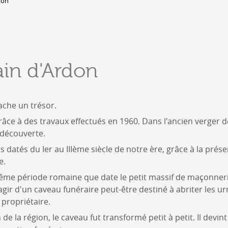
don
DERBORENCE
Présentation & vidéos
Géologie, faune et flore
C
in d'Ardon
Randonnées
Histoire et légendes
A
Mayens et alpages
L
Hébergement
cache un trésor.
F
Accès
B
râce à des travaux effectués en 1960. Dans l'ancien verger d
découverte.
s datés du Ier au IIIème siècle de notre ère, grâce à la pré
e.
même période romaine que date le petit massif de maçonneri
 s'agir d'un caveau funéraire peut-être destiné à abriter les u
propriétaire.
 de la région, le caveau fut transformé petit à petit. Il devint