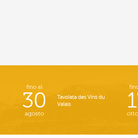
fino al
fin
30
1
Tavolata des Vins du
Valais
agosto
ott