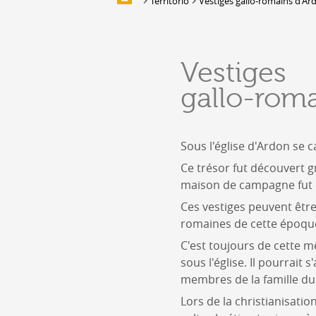
Territorio
Vestiges gallo-romains d'Ar
ALLOGGIO
Alloggio
Vestiges
Location de salles et de couverts
gallo-roma
Bars, Cafés, Restaurants &
Traiteurs
Caves
Caveaux de dégustation
Sous l'église d'Ardon se 
Ce trésor fut découvert g
maison de campagne fut 
Ces vestiges peuvent être
romaines de cette époqu
C'est toujours de cette 
sous l'église. Il pourrait
membres de la famille du 
Lors de la christianisation