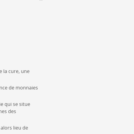
CONTACT &
NEWSLETTER
ontatti
Annunciare una manifestazione
nnoncer une nouvelle société
ire et/ou s'inscrire à la newsletter
igurer sur notre newsletter
oîtes à idées
e la cure, une
sence de monnaies
e qui se situe
rnes des
 alors lieu de