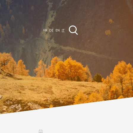
FR
DE
EN
IT
VENTI
a regione
Promenades
utte le manifestazioni
Club Vinum Montis
ctualités
oteaux du Soleil 2030
Assemblées générales & Statuts