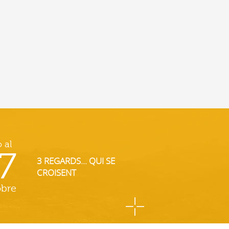
o al
7
3 REGARDS... QUI SE
CROISENT
obre