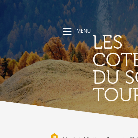
MENU
LES
COT
DU S
NATURA
TOU
La regione
Sentieri escursionistici e sportivi
Vallese a bici
Montagna
I bisses
Biotopi
Galleria fotografica