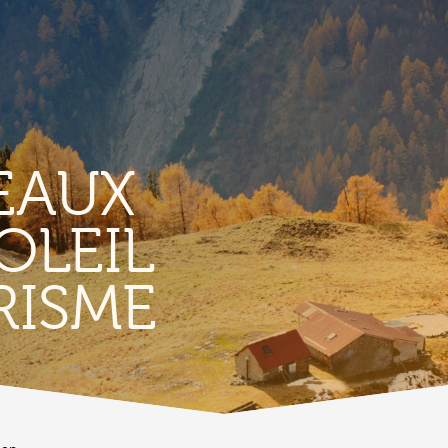
EAUX
OLEIL
TERRITORIO
E
RISME
Vigneti
L
Produits et magasins du terroir
Borgo di Conthey
T
Le chiese
Vestiges gallo-romains d'Ardon
A
Costruzioni antiche
C
Lieux-dits à Conthey