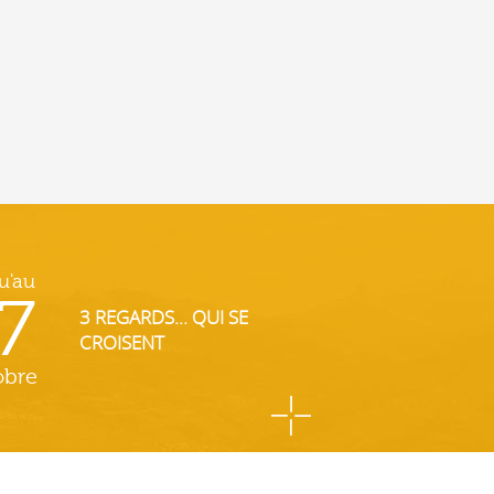
u'au
7
3 REGARDS... QUI SE
CROISENT
obre