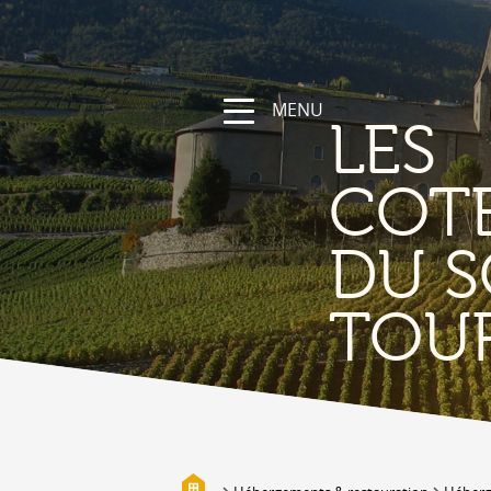
MENU
LES
COT
DU S
NATURE &
TOU
DÉCOUVERTE
Les Coteaux du Soleil, sa région
Randonnées et parcours sportifs
Valais à vélo et en VTT
Vallée de la Lizerne
Bisses
Biotopes & Marais