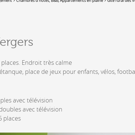
gement
Chambres d'hôtes, B&B, Appartements en plaine
Gîte rural des 
Lieux-dits à Conthey
DERBORENCE
Présentation & vidéos
Vergers
Géologie, faune et flore
Randonnées
Histoire et légendes
A
6 places. Endroit très calme
Mayens et alpages
L
Hébergement
Pétanque, place de jeux pour enfants, vélos, footbal
F
Accès
B
ples avec télévision
doubles avec télévision
6 places