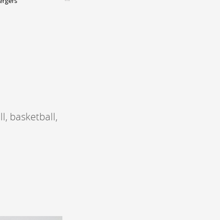
Vergers
Assemblées générales & Statuts
CONTACT &
NEWSLETTER
Contact
Annoncer une manifestation
nnoncer une nouvelle société
ire et/ou s'inscrire à la newsletter
l, basketball,
igurer sur notre newsletter
oîtes à idées