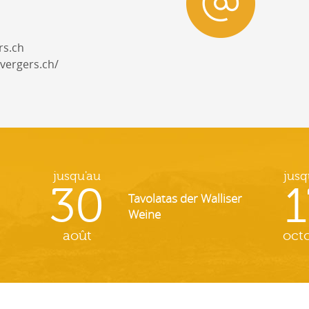
rs.ch
vergers.ch/
jusqu'au
jusq
30
1
Tavolatas der Walliser
Weine
août
oct