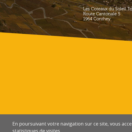
Les Coteaux du Soleil T
Route Cantonale 5
1964
Conthey
En poursuivant votre navigation sur ce site, vous accep
statistiques de visites.