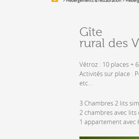
Hébergements & restauration
Héber
Galerie d'images
HÉBERGEMENTS &
Gîte
RESTAURATION
rural des 
Hébergement
Location de salles et de couverts
Bars, Cafés, Restaurants &
Vétroz : 10 places + 
Traiteurs
Activités sur place : 
Caves
Caveaux de dégustation
etc...
3 Chambres 2 lits sim
2 chambres avec lits 
1 appartement avec 