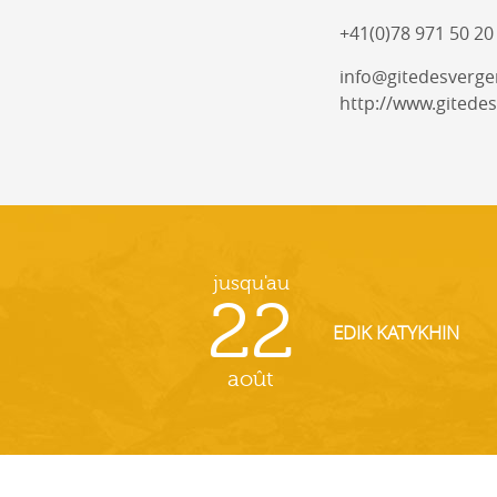
+41(0)78 971 50 20
info@gitedesverge
http://www.gitedes
jusqu'au
22
EDIK KATYKHIN
août