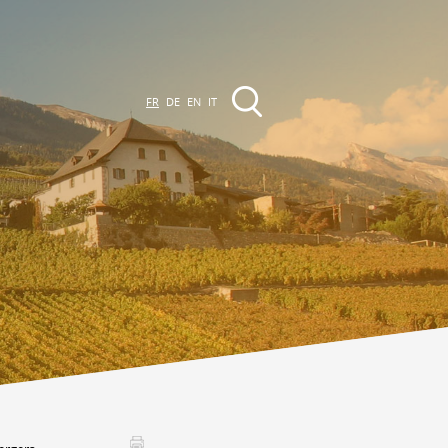
FR
DE
EN
IT
EVÈNEMENTS &
CTIVITÉS
ctivités dans la région
Promenades
Agenda des Manifestations
Club Vinum Montis
ctualités
oteaux du Soleil 2030