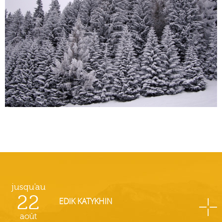
jusqu'au
22
EDIK KATYKHIN
août