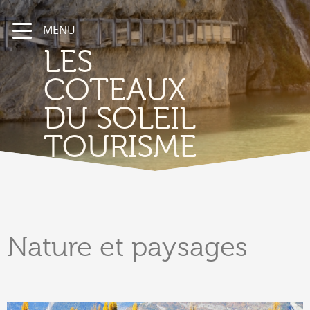
MENU
LES
COTEAUX
DU SOLEIL
TOURISME
Nature
et paysages