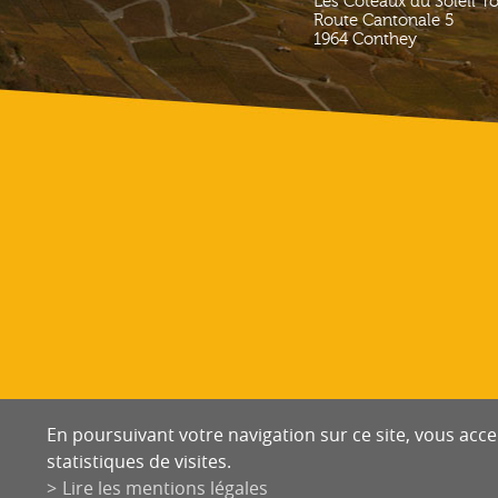
Les Coteaux du Soleil T
Route Cantonale 5
1964
Conthey
En poursuivant votre navigation sur ce site, vous accep
statistiques de visites.
Lire les mentions légales