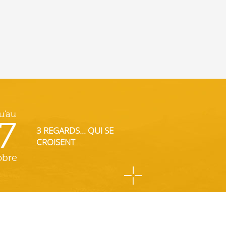
u'au
7
3 REGARDS... QUI SE
CROISENT
obre