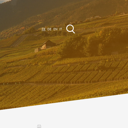
FR
DE
EN
IT
EVÈNEMENTS &
CTIVITÉS
ctivités dans la région
Promenades
Agenda des Manifestations
Club Vinum Montis
ctualités
oteaux du Soleil 2030