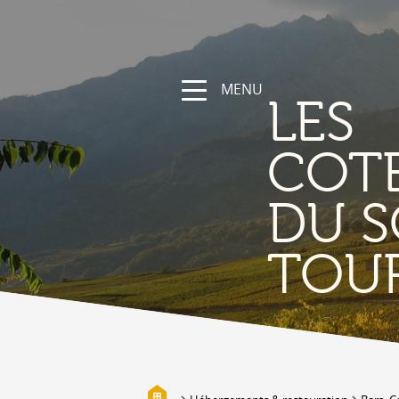
MENU
LES
COT
DU S
NATURE &
TOU
DÉCOUVERTE
Les Coteaux du Soleil, sa région
Randonnées et parcours sportifs
Valais à vélo et en VTT
Vallée de la Lizerne
Bisses
Biotopes & Marais