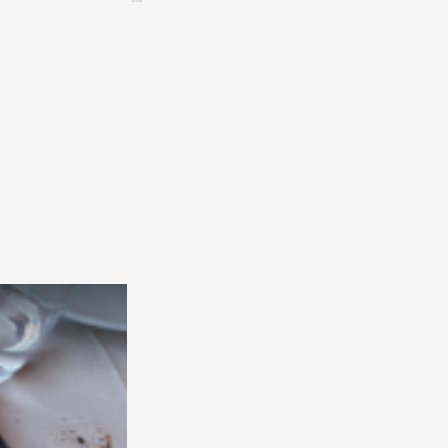
Assemblées générales & Statuts
CONTACT &
NEWSLETTER
Contact
Annoncer une manifestation
nnoncer une nouvelle société
ire et/ou s'inscrire à la newsletter
igurer sur notre newsletter
oîtes à idées