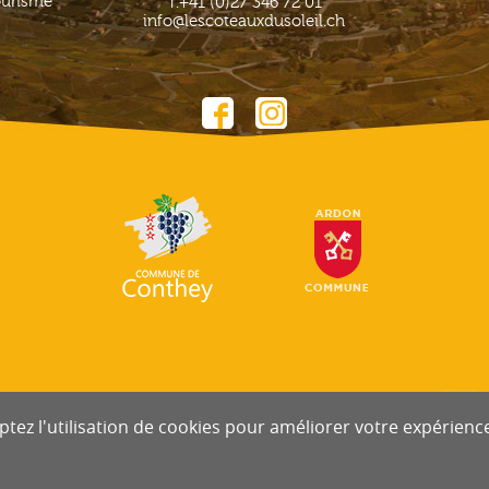
ourisme
T.
+41 (0)27 346 72 01
info@lescoteauxdusoleil.ch
tez l'utilisation de cookies pour améliorer votre expérience 