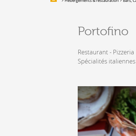
Hébergements & restauration
Bars, C
Galerie d'images
HÉBERGEMENTS &
Portofino
RESTAURATION
Hébergement
Restaurant - Pizzeria
Location de salles et de couverts
Bars, Cafés, Restaurants &
Spécialités italiennes
Traiteurs
Caves
Caveaux de dégustation