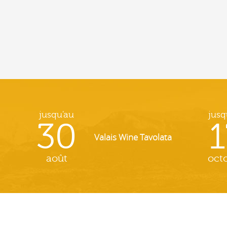
jusqu'au
jusq
30
1
Valais Wine Tavolata
août
oct