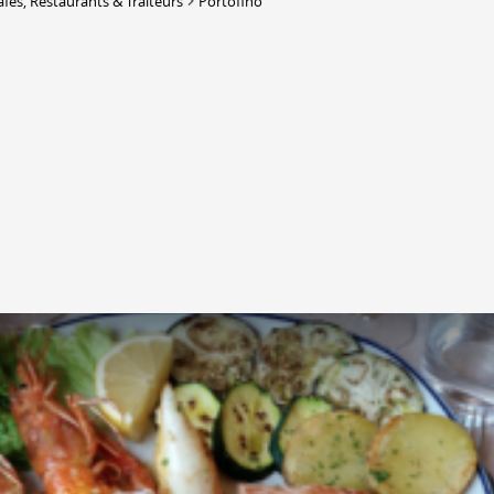
afés, Restaurants & Traiteurs
Portofino
Lieux-dits à Conthey
DERBORENCE
Présentation & vidéos
Géologie, faune et flore
Randonnées
Histoire et légendes
A
Mayens et alpages
L
Hébergement
F
Accès
B