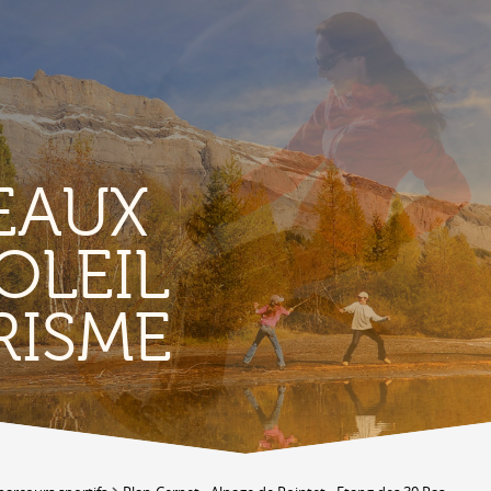
EAUX
OLEIL
TERROIR &
RISME
PATRIMOINE
A
Vignoble & parcours viticoles
A
Produits et magasins du terroir
Bourg de Conthey
Eglises & chapelles
Vestiges gallo-romains d'Ardon
A
Bâtisses anciennes
C