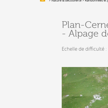
Nature & découverte
Randonnées et p
Galerie d'images
HÉBERGEMENTS &
Plan-Cern
RESTAURATION
- Alpage d
Hébergement
Location de salles et de couverts
Bars, Cafés, Restaurants &
Echelle de difficulté :
Traiteurs
Caves
Caveaux de dégustation