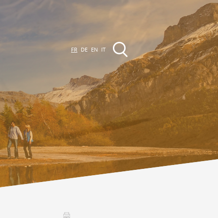
FR
DE
EN
IT
EVÈNEMENTS &
CTIVITÉS
ctivités dans la région
Promenades
Agenda des Manifestations
Club Vinum Montis
ctualités
oteaux du Soleil 2030