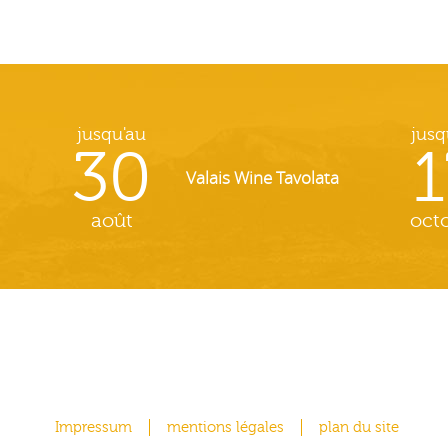
jusqu'au
jusq
30
1
Valais Wine Tavolata
août
oct
Impressum
mentions légales
plan du site