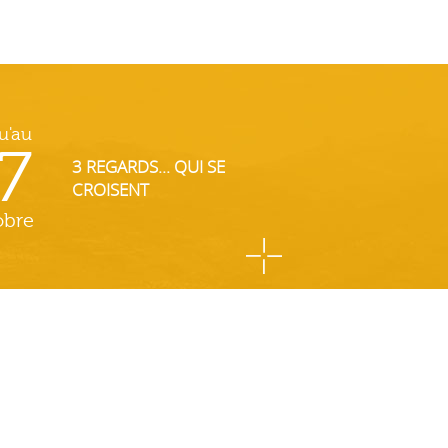
u'au
7
3 REGARDS... QUI SE
CROISENT
obre