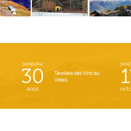
jusqu'au
jusq
30
1
Tavolata des Vins du
Valais
août
oct