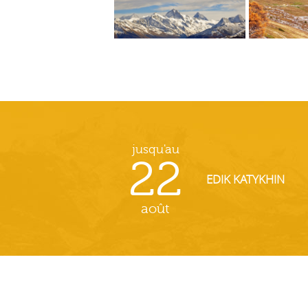
jusqu'au
22
EDIK KATYKHIN
août