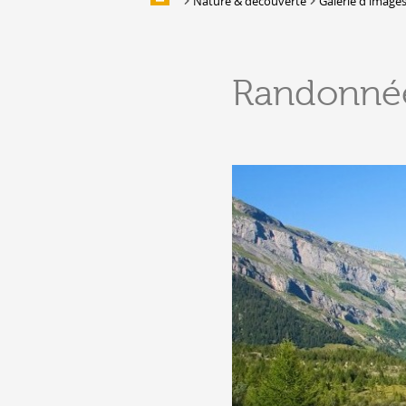
Nature & découverte
Galerie d'image
Galerie d'images
HÉBERGEMENTS &
Randonné
RESTAURATION
Hébergement
Location de salles et de couverts
Bars, Cafés, Restaurants &
Traiteurs
Caves
Caveaux de dégustation