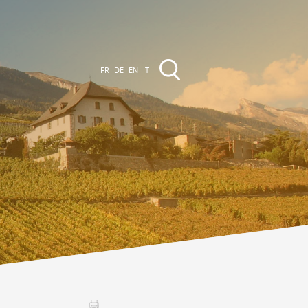
FR
DE
EN
IT
EVÈNEMENTS &
CTIVITÉS
ctivités dans la région
Promenades
Agenda des Manifestations
Club Vinum Montis
ctualités
oteaux du Soleil 2030