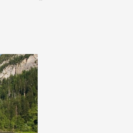
Assemblées générales & Statuts
CONTACT &
NEWSLETTER
Contact
Annoncer une manifestation
nnoncer une nouvelle société
ire et/ou s'inscrire à la newsletter
igurer sur notre newsletter
oîtes à idées