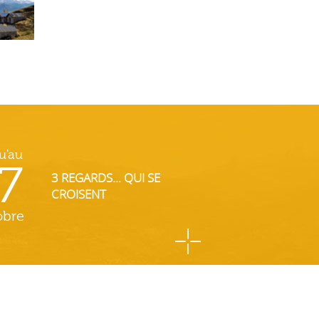
u'au
7
3 REGARDS... QUI SE
CROISENT
obre