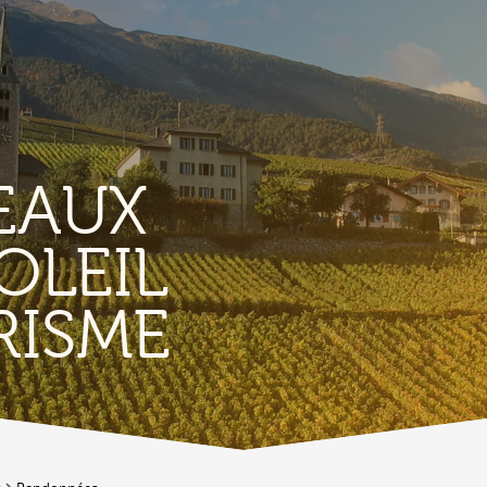
EAUX
OLEIL
TERROIR &
RISME
PATRIMOINE
A
Vignoble & parcours viticoles
A
Produits et magasins du terroir
Bourg de Conthey
Eglises & chapelles
Vestiges gallo-romains d'Ardon
A
Bâtisses anciennes
C