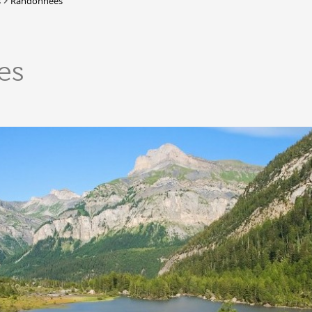
s
Randonnées
Lieux-dits à Conthey
DERBORENCE
es
Présentation & vidéos
Géologie, faune et flore
Randonnées
Histoire et légendes
A
Mayens et alpages
L
Hébergement
F
Accès
B