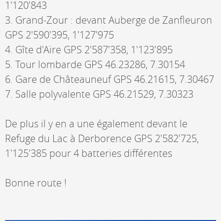
1'120'843
3. Grand-Zour : devant Auberge de Zanfleuron
GPS 2'590'395, 1'127'975
4. Gîte d'Aïre GPS 2'587'358, 1'123'895
5. Tour lombarde GPS 46.23286, 7.30154
6. Gare de Châteauneuf GPS 46.21615, 7.30467
7. Salle polyvalente GPS 46.21529, 7.30323
De plus il y en a une également devant le
Refuge du Lac à Derborence GPS 2'582'725,
1'125'385 pour 4 batteries différentes
Bonne route !