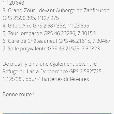
1'120'843
3. Grand-Zour : devant Auberge de Zanfleuron
GPS 2'590'395, 1'127'975
4. Gîte d'Aïre GPS 2'587'358, 1'123'895
5. Tour lombarde GPS 46.23286, 7.30154
6. Gare de Châteauneuf GPS 46.21615, 7.30467
7. Salle polyvalente GPS 46.21529, 7.30323
De plus il y en a une également devant le
Refuge du Lac à Derborence GPS 2'582'725,
1'125'385 pour 4 batteries différentes
Bonne route !