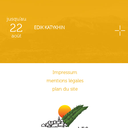
jusqu'au
22
EDIK KATYKHIN
août
Impressum
mentions légales
plan du site